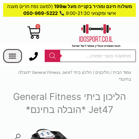
משלוח חינם ומהיר בקנייה מעל 199₪
(למעט נפח חריג) מענה
אישי ומקצועי 9:00-21:30
050-969-5222
0
עגלת
קניות
בחר קטגוריה
חנות הספורט אונליין מספר 1 של ישראל
Products
search
עמוד הבית
/
הליכונים
/ הליכון ביתי General Fitness Jet47 *הובלה
בחינם*
הליכון ביתי General Fitness
Jet47 *הובלה בחינם*