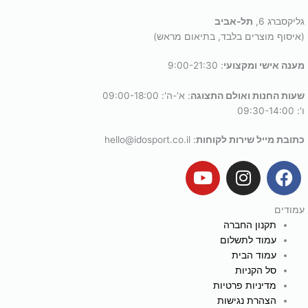
גליקסברג 6,
תל-אביב
(איסוף מוצרים בלבד, בתיאום מראש)
מענה אישי ומקצועי
: 9:00-21:30
שעות החנות ואולם התצוגה
: א'-ה': 09:00-18:00
ו': 09:30-14:00
כתובת מייל שירות לקוחות
: hello@idosport.co.il
Y
I
F
o
n
a
u
s
c
עמודים
t
t
e
תקנון החברה
u
a
b
עמוד לתשלום
b
g
o
עמוד הבית
e
r
o
סל הקניות
a
k
מדיניות פרטיות
הצהרת נגישות
m