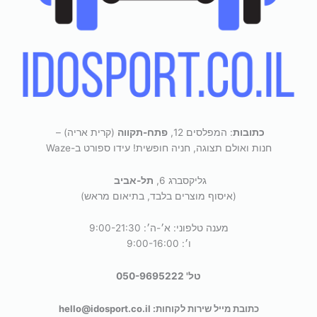
כתובות
: המפלסים 12,
פתח-תקווה
(קרית אריה) –
חנות ואולם תצוגה, חניה חופשית! עידו ספורט ב-Waze
גליקסברג 6,
תל-אביב
(איסוף מוצרים בלבד, בתיאום מראש)
מענה טלפוני: א׳-ה׳: 9:00-21:30
ו׳: 9:00-16:00
טל' 050-9695222
כתובת מייל שירות לקוחות: hello@idosport.co.il