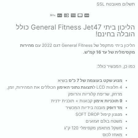
תשלום מאובטח SSL
הליכון ביתי General Fitness Jet47 כולל
הובלה בחינם!
הליכון ביתי מתקפל של General Fitness דגם 2022 עם
מהירות
מקסימלית של עד 16 קמ"ש.
כמו כן, המכשיר כולל:
מנוע שקט בעוצמה של 7 כ"ס
בשיא
4 חלונות LCD ל
תצוגת נתוני האימון
הכוללים את המהירות, זמן,
מרחק, שריפת קלוריות והדופק
9 תוכניות אימון
קבועות + תוכנית ידנית
מד דופק
מובנה בידיות המכשיר
מנגנון קיפול SOFT DROP
משטח בולם זעזועים
משקל מתאמן מקסימלי 120 ק"ג
מאחז לכוס