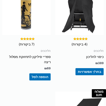
מספר
סוגים.
ניתן
לבחור
את
האפשרויות
בעמוד
המוצר
דורג
דורג
(4 ביקורות)
(7 ביקורות)
5.00
5.00
מתוך 5
מתוך 5
הליכונים
הליכונים
כיסוי להליכון
ספריי סיליקון לתחזוקת מסלול
ריצה
₪
389
₪
69
בחר/י אפשרויות
הוספה לסל
משלוח
חינם