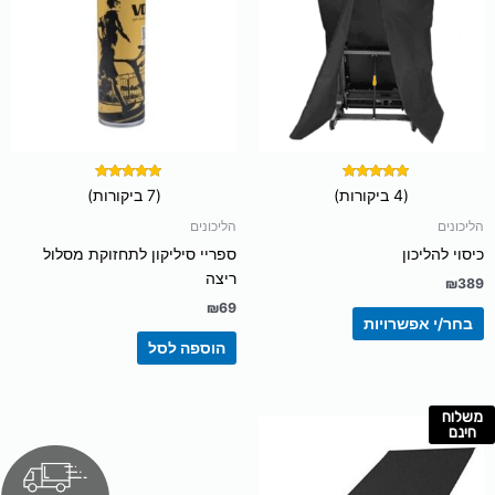
מספר
סוגים.
ניתן
לבחור
את
האפשרויות
בעמוד
המוצר
דורג
דורג
(4 ביקורות)
(7 ביקורות)
5.00
5.00
מתוך 5
מתוך 5
הליכונים
הליכונים
כיסוי להליכון
ספריי סיליקון לתחזוקת מסלול
ריצה
₪
389
₪
69
בחר/י אפשרויות
הוספה לסל
משלוח
חינם