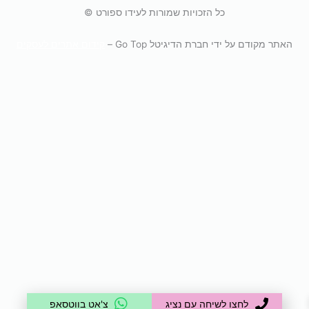
u
s
c
כל הזכויות שמורות לעידו ספורט ©
t
t
e
u
a
b
האתר מקודם על ידי חברת הדיגיטל Go Top –
קידום אתרים לעסקים
b
g
o
e
r
o
a
k
m
לחצו לשיחה עם נציג
צ'אט בווטסאפ