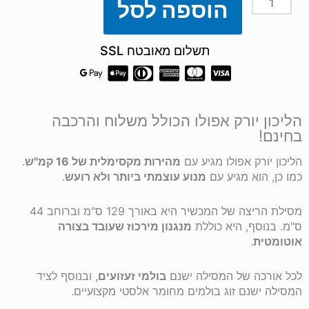
הוספה לסל
כמות
של
תשלום מאובטח SSL
הליכון
יורק
הליכון יורק אפולו הכולל משלוח והרכבה
בחינם!
אפולו
הליכון יורק אפולו מגיע עם
מהירות מקסימלית של 16 קמ"ש
.
York
כמו כן, הוא מגיע עם
מנוע עוצמתי ביותר ולא רועש
.
Apollo
מסילת הריצה של המכשיר היא באורך 129 ס"מ וברוחב 44
ס"מ. בנוסף, היא כוללת
מנגנון מירכוז שעובד בצורה
אוטומטית
.
*הובלה
לכל אורכה של המסילה ישנם
בולמי זעזועים
, ובנוסף לציד
והרכבה
המסילה ישנם זוג בולמים מחומר אלסטי מקצועיים.