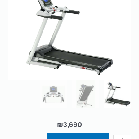
₪
3,690