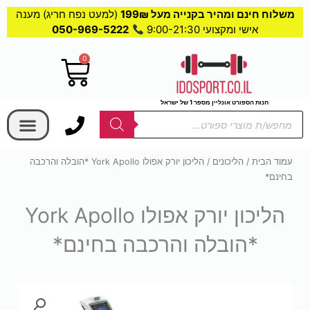
משלוח חינם ומהיר בקנייה מעל 199₪
(למעט נפח חריג) מענה
אישי ומקצועי 9:00-21:30
050-969-5222
0
עגלת
קניות
בחר קטגוריה
חנות הספורט אונליין מספר 1 של ישראל
Products
search
עמוד הבית
/
הליכונים
/ הליכון יורק אפולו York Apollo *הובלה והרכבה
בחינם*
הליכון יורק אפולו York Apollo
*הובלה והרכבה בחינם*