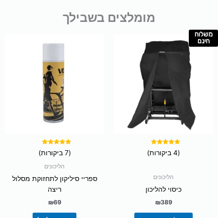
מומלצים בשבילך
משלוח
למוצר
חינם
זה
יש
מספר
סוגים.
ניתן
לבחור
את
האפשרויות
בעמוד
המוצר
דורג
דורג
(4 ביקורות)
(7 ביקורות)
5.00
5.00
מתוך 5
מתוך 5
הליכונים
הליכונים
ספריי סיליקון לתחזוקת מסלול
כיסוי להליכון
ריצה
₪
69
₪
389