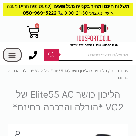
משלוח חינם ומהיר בקנייה מעל 199₪
(למעט נפח חריג) מענה
אישי ומקצועי 9:00-21:30
050-969-5222
0
עגלת
קניות
בחר קטגוריה
חנות הספורט אונליין מספר 1 של ישראל
Products
search
עמוד הבית
/
הליכונים
/ הליכון כושר Elite55 AC של VO2 *הובלה והרכבה
בחינם*
הליכון כושר Elite55 AC של
VO2 *הובלה והרכבה בחינם*