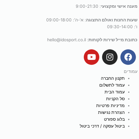
מענה אישי ומקצועי
: 9:00-21:30
שעות החנות ואולם התצוגה
: א'-ה': 09:00-18:00
ו': 09:30-14:00
כתובת מייל שירות לקוחות
: hello@idosport.co.il
Y
I
F
o
n
a
u
s
c
עמודים
t
t
e
תקנון החברה
u
a
b
עמוד לתשלום
b
g
o
עמוד הבית
e
r
o
סל הקניות
a
k
מדיניות פרטיות
הצהרת נגישות
m
בלוג ספורט
ביטול עסקה / דרכי ביטול