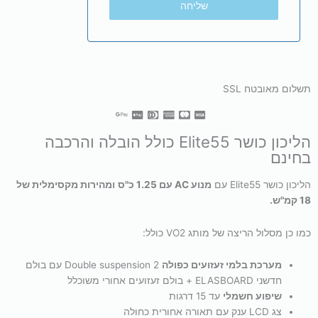
שליחה
תשלום מאובטח SSL
הליכון כושר Elite55 כולל הובלה והרכבה
בחינם
הליכון כושר Elite55 עם
מנוע AC עם 1.25 כ"ס
ומהירות מקסימלית של
18 קמ"ש.
כמו כן מסלול הריצה של מותג VO2 כולל:
מערכת בלמי זעזועים כפולה
Double suspension 2 עם בולם
חדשני ELASBOARD + בולם זעזועים אחורי משוכלל
שיפוע חשמלי
עד 15 דרגות
צג LCD ענק עם תאורה אחורית כחולה