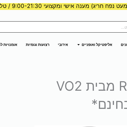
ט נפח חריג) מענה אישי ומקצועי 9:00-21:30 / טלפון:
ות וכוח
פתח אליפטיקל ואופניים
נים
אליפטיקל ואופניים
אירובי
רצועות וגומיות
אומנויות ל
הליכון Run4300 מבית VO2
חינם*