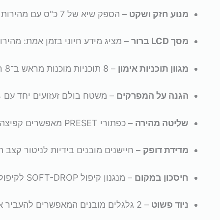
מנוע חזק ושקט
– הספק שיא של 7 כ"ס עם מהירות מרבית של 12 קמ"ש, מתאים להליכה מהירה וריצה מתונה.
מסך LCD ברור
– מציג מידע חיוני בזמן אמת: מהירות
מגוון תוכניות אימון
– 8 תוכניות מוכנות מראש ב־8 רמות קושי שונות + אפשרות לבניית תוכנית אישית.
הגנה על המפרקים
– משטח בולם זעזועים יחד עם 4 בולמי אוויר לבלימת עומסים ושמירה על ברכיים.
שליטה מהירה
– כפתורי PRESET מאפשרים קפיצה ישירה למהירויות שונות בלחיצה אחת.
מדידת דופק
– חיישנים מובנים בידיות לניטור קצב הל
חיסכון במקום
– מנגנון קיפול SOFT-DROP לקיפול קל ובטוח לאחסון נוח.
ניוד פשוט
– 2 גלגלים מובנים המאפשרים להעביר את המסילה ממקום למקום ללא מאמץ.