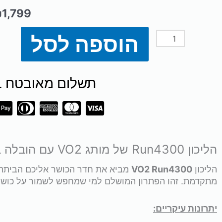
₪
1,799
הוספה לסל
כמות
של
תשלום מאובטח SSL
הליכון
Run4300
מבית
הליכון Run4300 של מותג VO2 עם הובלה בחינם
VO2
הליכון
VO2 Run4300
מביא את חדר הכושר אליכם הביתה, 
מתקדמת. זהו הפתרון המושלם למי שמחפש לשמור על כושר ג
*הובלה
יתרונות עיקריים:
בחינם*