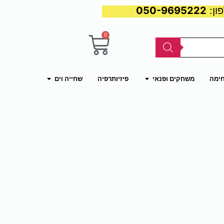
050-9695222
0
עגלת
קניות
פתח משחקים ופנאי
פתח שחייה וים
חימה
משחקים ופנאי
פיזיותרפיה
שחייה וים