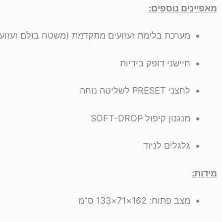
מאפיינים נוספים:
מערכת בלימת זעזועים מתקדמת (משטח בולם זעזועים + 4 בולמי א
חיישני דופק בידיות
לחצני PRESET לשליטה נוחה
מנגנון קיפול SOFT-DROP
גלגלים לניוד
מידות:
מצב פתוח: 162×71×133 ס"מ