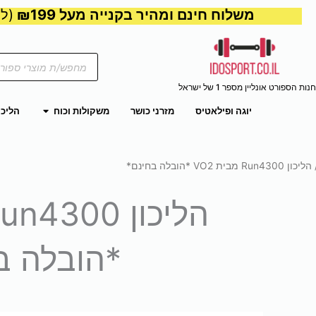
משלוח חינם ומהיר בקנייה מעל ₪199
(למע
Products
search
חנות הספורט אונליין מספר 1 של ישראל
פתח משקול
יוגה ופילאטיס
מזרני כושר
משקולות וכוח
הליכו
ון Run4300 מבית VO2 *הובלה בחינם*
*הובלה ב