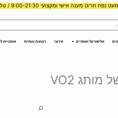
ט נפח חריג) מענה אישי ומקצועי 9:00-21:30 / טלפון:
ות וכוח
פתח אליפטיקל ואופניים
נים
אליפטיקל ואופניים
אירובי
רצועות וגומיות
אומנויות ל