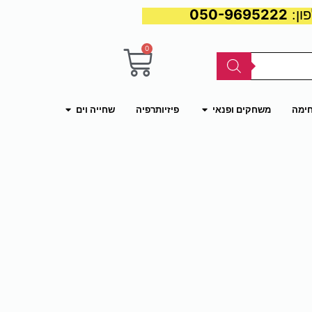
050-9695222
0
עגלת
קניות
פתח משחקים ופנאי
פתח שחייה וים
חימה
משחקים ופנאי
פיזיותרפיה
שחייה וים