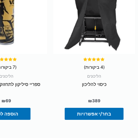
סוגים.
ניתן
לבחור
את
האפשרויות
בעמוד
המוצר
דורג
דורג
(4 ביקורות)
(7 ביקורות)
5.00
5.00
מתוך 5
מתוך 5
הליכונים
הליכונים
כיסוי להליכון
ספריי סיליקון לתחזו
₪
69
₪
389
בחר/י אפשרויות
הוספה ל