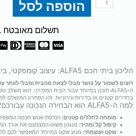
הוספה לסל
כמות
של
תשלום מאובטח SSL
הליכון
ALFA
5
הליכון ביתי חכם ALFA5: עיצוב קומפקטי, ביצועים עוצמתיים
של
רוצים לשמור על כושר מבלי לצאת מהבית ומבלי לוותר על המ
ה-ALFA5 תוכנן במיוחד עבור הבית המודרני. הוא מ
מותג
בחדרים קטנים או בדירות עירוניות. זהו הפתרון המושלם למי
למה ה-ALFA5 הוא הבחירה הנכונה עבורכם?
VO2
מומחה לחללים קטנים:
הנדסת אנוש חכמה המספקת 
קיפול קל ומהיר:
מנגנון פשוט המצמצם את אורך המכשיר ב-50% בשניות, לאחסון מושלם 
שקט ועוצמתי:
מנוע שקט במיוחד המאפשר לכם להתא