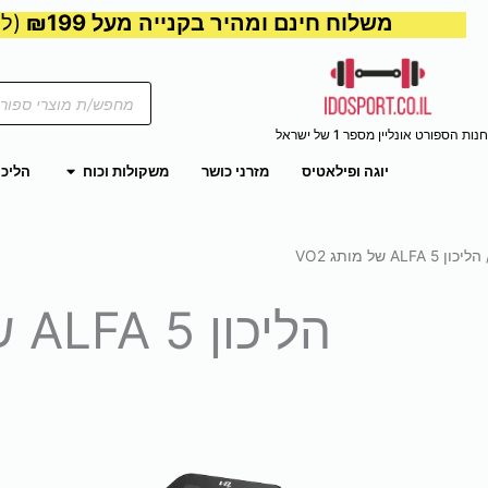
משלוח חינם ומהיר בקנייה מעל ₪199
(למע
Products
search
חנות הספורט אונליין מספר 1 של ישראל
פתח משקול
יוגה ופילאטיס
מזרני כושר
משקולות וכוח
הליכו
יכון ALFA 5 של מותג VO2
הליכון ALFA 5 של מותג VO2