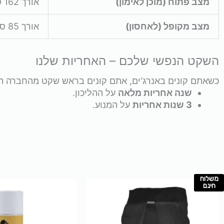
מצב פתוח (מוכן לאימון)
אורך 162 ס"מ | רוחב 71 ס"מ | גובה 131 ס"מ
מצב מקופל (לאחסון)
אורך 85 ס"מ | רוחב 71 ס"מ | גובה 140 ס"מ
השקט הנפשי שלכם – האחריות שלנו
כשאתם קונים באנרג'ים, אתם קונים בראש שקט מהחברה המובילה בישראל. ה-ALFA5 מגי
שנה אחריות מלאה
על ההליכון.
3 שנות אחריות
על המנוע.
משלוח
למוצר
חינם
זה
יש
מספר