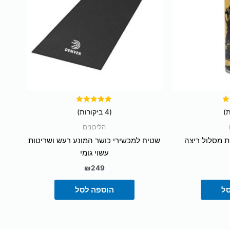
דורג
(4 ביקורות)
5.00
מתוך 5
הליכונים
קת מסלול ריצה
שטיח למכשירי כושר המונע רעש ושריטות
עשוי גומי
₪
249
סל
הוספה לסל