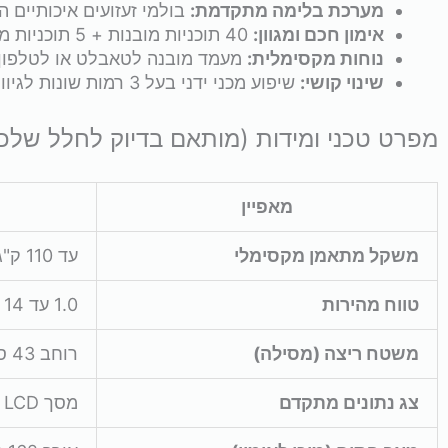
מערכת בלימה מתקדמת:
בולמי זעזועים איכותיים 
אימון חכם ומגוון:
40 תוכניות מובנות + 5 תוכניות משתמש (Target Modes) להתאמה אישית.
נוחות מקסימלית:
מעמד מובנה לטאבלט או לטלפון ל
שינוי קושי:
שיפוע מכני ידני בעל 3 רמות שונות לגיוון עצימות האימון.
מפרט טכני ומידות (מותאם בדיוק לחלל שלכ
מאפיין
משקל מתאמן מקסימלי
עד 110 ק"ג
טווח מהירות
1.0 עד 14 קמ"ש (אידיאלי להליכה מהירה וגם לריצה)
משטח ריצה (מסילה)
רוחב 43 ס"מ | אורך 120 ס"מ – לבטיחות וחופש תנועה
צג נתונים מתקדם
מסך LCD המציג זמן, מהירות, מרחק ושריפת קלוריות בזמן אמת