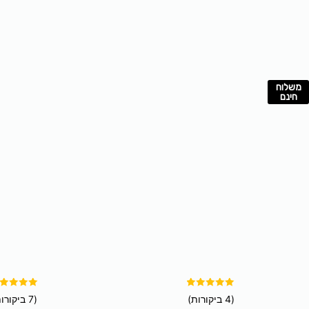
משלוח
למוצר
חינם
זה
יש
מספר
סוגים.
ניתן
לבחור
את
האפשרויות
בעמוד
המוצר
דורג
דורג
(4 ביקורות)
(7 ביקורות)
5.00
5.00