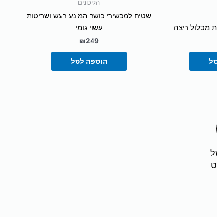
מתוך 5
הליכונים
שטיח למכשירי כושר המונע רעש ושריטות
קת מסלול ריצה
עשוי גומי
₪
249
סל
הוספה לסל
ל
ט