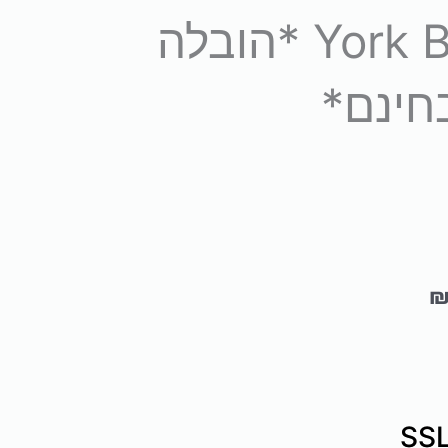
הליכון York Blazer Plus *הובלה
חינם*