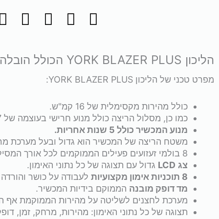
York
Blazer
הליכון YORK BLAZER PLUS הכולל הובלה והרכבה בחינם!
Plus
מפרט טכני של הליכון YORK BLAZER PLUS:
*הובלה
כולל מהירות מקסימלית של 16 קמ"ש.
כמו כן, מסלול הריצה כולל מנוע חרישי בעוצמה של 7 כוחות סוס בשיא עם מערכת קירור אוויר.
והרכבה
מנוע המכשיר כולל 5 שנות אחריות.
משטח הריצה של המכשיר הוא גדול ובעל מערכת מרכ
בחינם*
8 בולמי זעזועים פעילים הממוקמים לכל אורך המסילה.
צג
LCD
גדול עם תצוגה של כל נתוני האימון.
8 תוכניות אימון מקצועיות
לעבודה על כושר והורדה
מד דופק מובנה
הממוקם בידיות המכשיר.
מערכת לחצנים לשליטה על מהירות הממוקמת אף היא
תצוגה של כל נתוני האימון: מהירות, מרחק, זמן, דופ