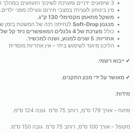
3 שיפועים ידניים ומערכת לשיכוך הזעזועים במהלך האימון.
פין ביטחון לעצירה במצבי חירום ונעילה מפני ילדים.
משקל מתאמן מקסימלי 130 ק"ג.
מנגנון Soft-Drop
לנחיתה רכה של המשטח בזמן שפ
כולל
מערכת של 4 גלגלים המאפשרים ניוד קל של המכשיר.
אחריות: 5 שנים למנוע, ושנה למכשיר.
הליכון מיועד לשימוש ביתי – אין אחריות מוסדית
✔ ייבוא רשמי.
✔ מאושר על ידי מכון התקנים.
מידות
:
פתוח – אורך 179 ס"מ, רוחב 75 ס"מ גובה 124 ס"מ.
מקופל – אורך 100 ס"מ, רוחב 75 ס"מ גובה 150 ס"מ.