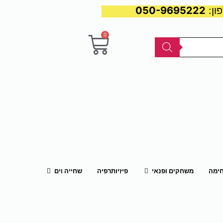
050-9695222
0
עגלת
קניות
פתח משחקים ופנאי
פתח שחייה וים
חימה
משחקים ופנאי
פיזיותרפיה
שחייה וים