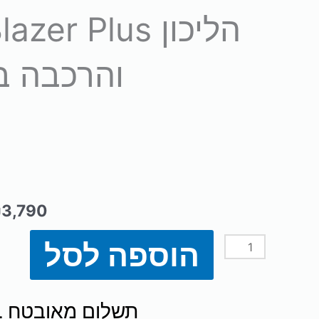
והרכבה ב
₪
3,790
הוספה לסל
כמות
של
תשלום מאובטח SSL
הליכון