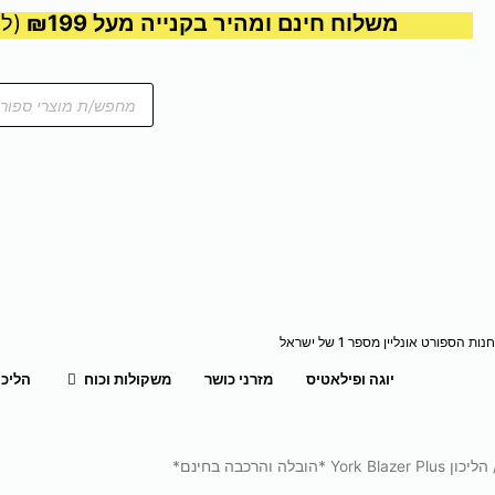
משלוח חינם ומהיר בקנייה מעל ₪199
(למע
Products
search
חנות הספורט אונליין מספר 1 של ישראל
פתח משקול
יוגה ופילאטיס
מזרני כושר
משקולות וכוח
הליכו
ן York Blazer Plus *הובלה והרכבה בחינם*