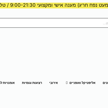
ט נפח חריג) מענה אישי ומקצועי 9:00-21:30 / טלפון:
ות וכוח
פתח אליפטיקל ואופניים
נים
אליפטיקל ואופניים
אירובי
רצועות וגומיות
אומנויות ל