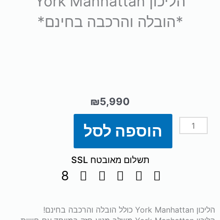
הליכון York Manhattan
*הובלה והרכבה בחינם*
₪
5,990
הוספה לסל
כמות
של
תשלום מאובטח SSL
הליכון
York
הליכון York Manhattan כולל הובלה והרכבה בחינם!