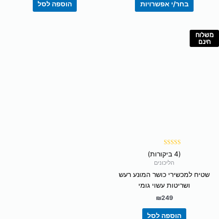
בחר/י אפשרויות
הוספה לסל
משלוח
חינם
דורג
(4 ביקורות)
5.00
מתוך 5
הליכונים
שטיח למכשירי כושר המונע רעש
ושריטות עשוי גומי
₪
249
הוספה לסל