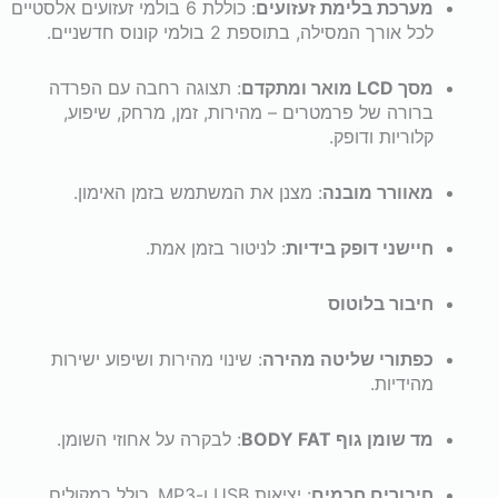
מערכת בלימת זעזועים
: כוללת 6 בולמי זעזועים אלסטיים
לכל אורך המסילה, בתוספת 2 בולמי קונוס חדשניים.
מסך LCD מואר ומתקדם
: תצוגה רחבה עם הפרדה
ברורה של פרמטרים – מהירות, זמן, מרחק, שיפוע,
קלוריות ודופק.
מאוורר מובנה
: מצנן את המשתמש בזמן האימון.
חיישני דופק בידיות
: לניטור בזמן אמת.
חיבור בלוטוס
כפתורי שליטה מהירה
: שינוי מהירות ושיפוע ישירות
מהידיות.
מד שומן גוף BODY FAT
: לבקרה על אחוזי השומן.
חיבורים חכמים
: יציאות USB ו-MP3, כולל רמקולים