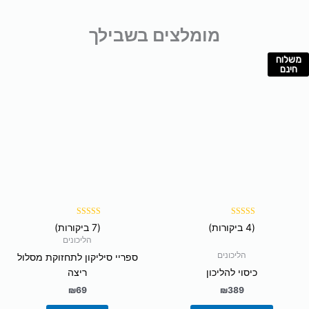
מומלצים בשבילך
משלוח
למוצר
חינם
זה
יש
מספר
סוגים.
ניתן
לבחור
את
האפשרויות
בעמוד
המוצר
דורג
דורג
(4 ביקורות)
(7 ביקורות)
5.00
5.00
מתוך 5
מתוך 5
הליכונים
הליכונים
ספריי סיליקון לתחזוקת מסלול
כיסוי להליכון
ריצה
₪
69
₪
389