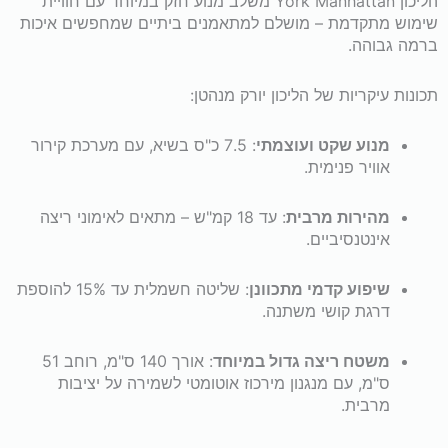
הליכון York Manhattan משלב מנוע חזק במיוחד עם חוויית
Manhattan
שימוש מתקדמת – מושלם למתאמנים ביתיים שמחפשים איכות
ברמה גבוהה.
*הובלה
תכונות עיקריות של הליכון יורק מנהטן:
והרכבה
מנוע שקט ועוצמתי
: 7.5 כ"ס בשיא, עם מערכת קירור
בחינם*
אוויר פנימית.
מהירות מרבית
: עד 18 קמ"ש – מתאים לאימוני ריצה
אינטנסיביים.
שיפוע קדמי מתכוונן
: שליטה חשמלית עד 15% להוספת
דרגת קושי משתנה.
משטח ריצה גדול במיוחד
: אורך 140 ס"מ, רוחב 51
ס"מ, עם מנגנון מירכוז אוטומטי לשמירה על יציבות
מרבית.