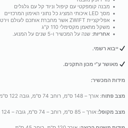
מבנה קומפקטי עם קיפול וניוד קל עם גלגלים
מסך LED איכותי המציג כל נתוני האימון המרכזיים
אפליקציית ZWIFT אשר מחברת אותכם לעולם וירטואלי של ריצה אינטראקטיבית
משקל מתאמן מקסימלי 110 ק"ג
אחריות
: שנה על המכשיר ו-5 שנים על המנוע.
ייבוא רשמי.
מאושר ע”י מכון התקנים.
מידות המכשיר:
מצב פתוח
: אורך – 148 ס"מ, רוחב 74 ס"מ, גובה 122 ס"מ.
מצב מקופל:
אורך – 85 ס"מ, רוחב – 74 ס"מ, גובה – 124 ס"מ.
מידות משטח הריצה
: אורך 120 ס"מ, רוחב 45 ס"מ.