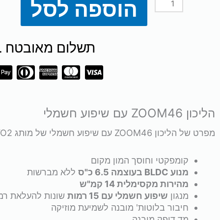
הוספה לסל
כמות
הי
0.
של
תשלום מאובטח SSL
הליכון
ZOOM46
עם
הליכון ZOOM46 עם שיפוע חשמלי
שיפוע
מפרט של הליכון ZOOM46 עם שיפוע חשמלי של מותג VO2:
חשמלי
קומפקטי וחוסך המון מקום
מנוע BLDC בעוצמה 6.5 כ"ס
ללא מברשות
מהירות מקסימלית 14 קמ"ש
מנגון
שיפוע חשמלי עם 15 רמות
שונות להעלאת רמת
חיבור בלוטות' מובנה לשמיעת מוזיקה
מד דופק מובנה