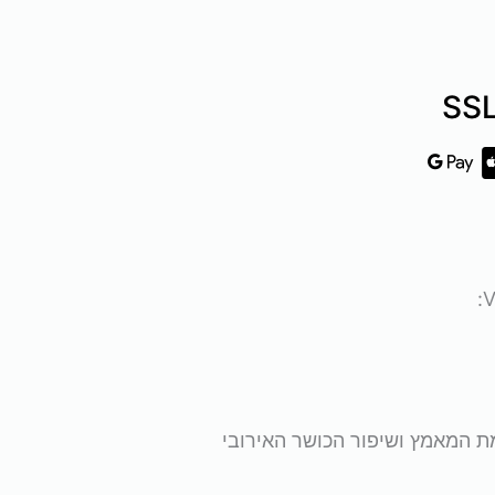
ה:
הוא:
₪2,720.
₪3,59
 המאמץ ושיפור הכושר האירובי