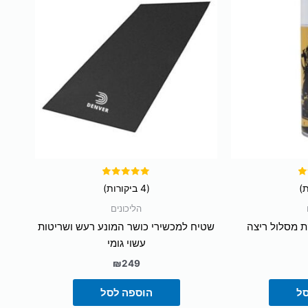
דורג
(4 ביקורות)
5.00
מתוך 5
הליכונים
קת מסלול ריצה
שטיח למכשירי כושר המונע רעש ושריטות
עשוי גומי
₪
249
סל
הוספה לסל