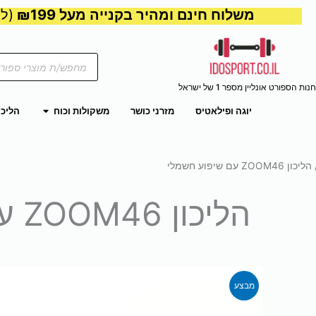
משלוח חינם ומהיר בקנייה מעל ₪199
(למע
Products
search
חנות הספורט אונליין מספר 1 של ישראל
פתח משקול
יוגה ופילאטיס
מזרני כושר
משקולות וכוח
הליכו
כון ZOOM46 עם שיפוע חשמלי
הליכון ZOOM46 עם שיפוע חשמלי
מבצע