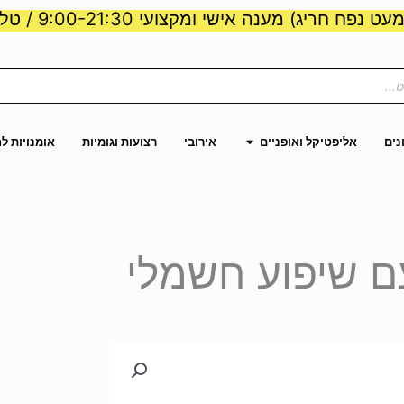
ט נפח חריג) מענה אישי ומקצועי 9:00-21:30 / טלפון:
ות וכוח
פתח אליפטיקל ואופניים
נים
אליפטיקל ואופניים
אירובי
רצועות וגומיות
אומנויות ל