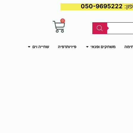
050-9695222
0
עגלת
קניות
פתח משחקים ופנאי
פתח שחייה וים
חימה
משחקים ופנאי
פיזיותרפיה
שחייה וים