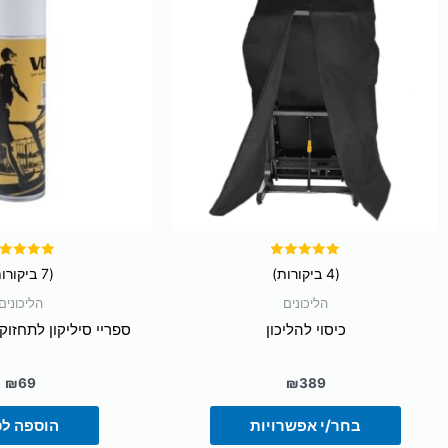
זה
יש
מספר
סוגים.
ניתן
לבחור
את
האפשרויות
בעמוד
המוצר
דורג
דורג
(4 ביקורות)
(7 ביקורות)
5.00
5.00
מתוך 5
מתוך 5
הליכונים
הליכונים
כיסוי להליכון
ספריי סיליקון לתחזו
₪
69
₪
389
בחר/י אפשרויות
הוספה ל