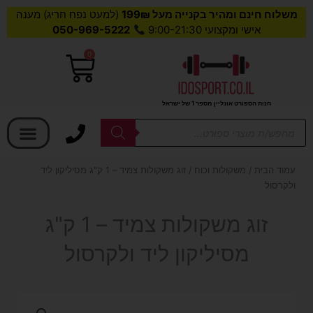
משלוח חינם ומהיר בקנייה מעל 199₪
(למעט נפח חריג) מענה
אישי ומקצועי 9:00-21:30
050-969-5222
0
עגלת
קניות
חנות הספורט אונליין מספר 1 של ישראל
בחר קטגוריה
Products
search
עמוד הבית
/
משקולות וכוח
/ זוג משקולות צמיד – 1 ק"ג מסיליקון ליד
ולקרסול
זוג משקולות צמיד – 1 ק"ג
מסיליקון ליד ולקרסול