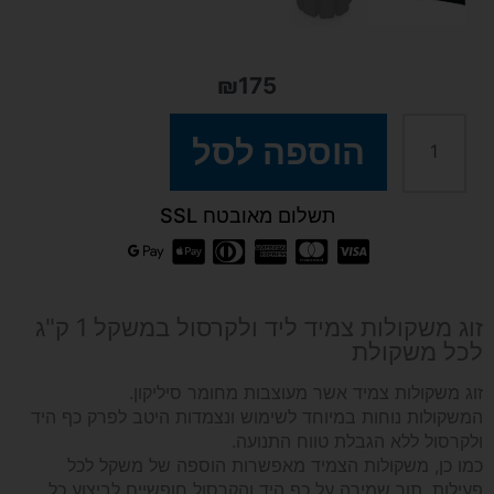
₪
175
כמות
הוספה לסל
של
תשלום מאובטח SSL
זוג
משקולות
זוג משקולות צמיד ליד ולקרסול במשקל 1 ק"ג
לכל משקולת
צמיד
זוג משקולות צמיד אשר מעוצבות מחומר סיליקון.
המשקולות נוחות במיוחד לשימוש ונצמדות היטב לפרק כף היד
-
ולקרסול ללא הגבלת טווח התנועה.
כמו כן, משקולות הצמיד מאפשרות הוספה של משקל לכל
1
פעילות, תוך שמירה על כף היד והקרסול חופשיים לביצוע כל