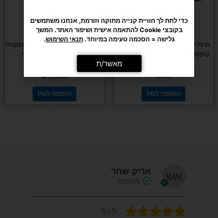
מאשר/ת
אירובי
כוח ומשקולות
ארגז קרוספיט מרופד DENVER –
קרוס אובר פינתי Inspire FT1 PRO
קופסה פליאומטרית 50×60×76
– מכשיר כבלים מקצועי
ס"מ
₪
12,900
₪
749
הוספה לסל
הוספה לסל
אריק שחר
מאומת
5/5