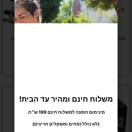
כוח ומשקולות
FIT PRO
מקבילים אקולייזר גובה מתכוונן
ספת כושר מתכוונננת VO2
80-90 ס״מ
₪
1,179
₪
269
משלוח חינם ומהיר עד הבית!
הוספה לסל
הוספה לסל
מינימום הזמנה למשלוח חינם 199 ש״ח.
(לא כולל נפחים ומשקלים חריגים)
כדי לתת לך חוויית קנייה מתוקה וזורמת, אנחנו משתמשים
בקובצי Cookie להתאמה אישית ושיפור האתר. המשך
גלישה = הסכמה טעימה במיוחד.
תנאי השימוש
.