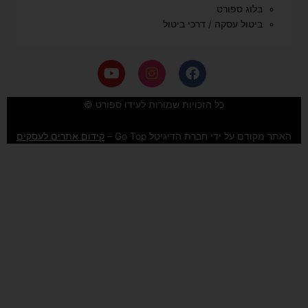
בלוג ספורט
ביטול עסקה / דרכי ביטול
Y
I
F
o
n
a
u
s
c
e
t
t
כל הזכויות שמורות לעידו ספורט ©
u
a
b
b
g
o
האתר מקודם על ידי חברת הדיגיטל Go Top –
קידום אתרים לעסקים
e
r
o
a
k
m