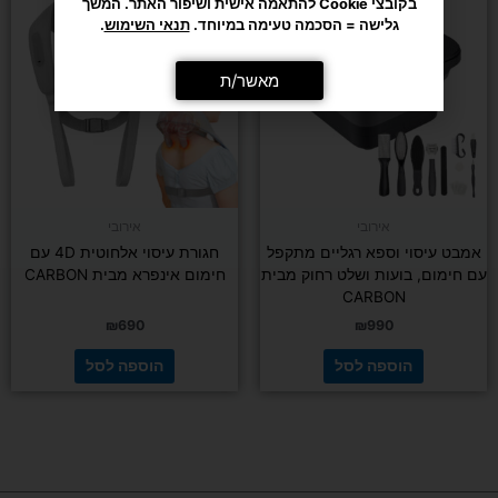
בקובצי Cookie להתאמה אישית ושיפור האתר. המשך
גלישה = הסכמה טעימה במיוחד.
תנאי השימוש
.
מאשר/ת
אירובי
אירובי
אמבט עיסוי וספא רגליים מתקפל
חגורת עיסוי אלחוטית 4D עם
עם חימום, בועות ושלט רחוק מבית
חימום אינפרא מבית CARBON
CARBON
₪
690
₪
990
הוספה לסל
הוספה לסל