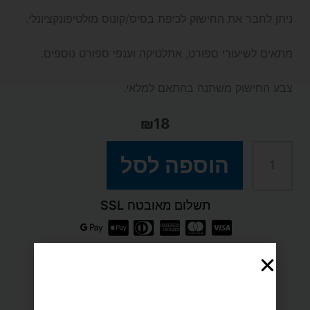
ניתן לחבר את החישוק לכיפת בסיס/קונוס מולטיפונקציונלי.
מתאים לשיעורי ספורט, אתלטיקה וענפי ספורט נוספים.
צבע החישוק משתנה בהתאם למלאי.
₪
18
כמות
הוספה לסל
של
תשלום מאובטח SSL
חישוק
שטוח
מומלצים בשבילך
-