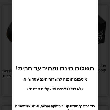
60
ס"מ
אירובי
אירובי
ארגז קרוספיט מרופד DENVER –
משלוח חינם ומהיר עד הבית!
קופסה פליאומטרית 50×60×76
מכשיר עיסוי רפלקסולוגי 3D לכפות
ס"מ
הרגליים בשיטת שיאצו עמוק מבית
מינימום הזמנה למשלוח חינם 199 ש״ח.
CARBON
₪
749
(לא כולל נפחים ומשקלים חריגים)
הוספה לסל
מידע נוסף
כדי לתת לך חוויית קנייה מתוקה וזורמת, אנחנו משתמשים