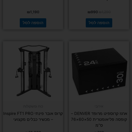
₪
1,190
₪
990
₪
1,290
הוספה לסל
הוספה לסל
אירובי
כוח ומשקולות
ארגז קרוספיט מרופד DENVER –
קרוס אובר פינתי Inspire FT1 PRO
קופסה פליאומטרית 50×60×76
– מכשיר כבלים מקצועי
ס"מ