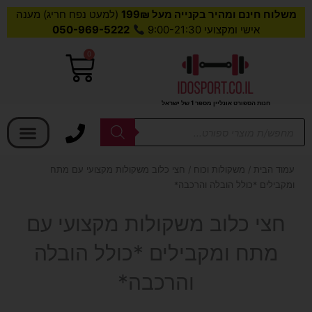
משלוח חינם ומהיר בקנייה מעל 199₪
(למעט נפח חריג) מענה
אישי ומקצועי 9:00-21:30
050-969-5222
0
עגלת
קניות
חנות הספורט אונליין מספר 1 של ישראל
בחר קטגוריה
Products
search
עמוד הבית
/
משקולות וכוח
/ חצי כלוב משקולות מקצועי עם מתח
ומקבילים *כולל הובלה והרכבה*
חצי כלוב משקולות מקצועי עם
מתח ומקבילים *כולל הובלה
והרכבה*