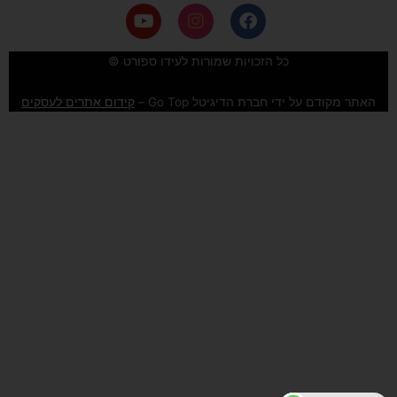
Y
I
F
o
n
a
u
s
c
e
t
t
כל הזכויות שמורות לעידו ספורט ©
u
a
b
b
g
o
האתר מקודם על ידי חברת הדיגיטל Go Top –
קידום אתרים לעסקים
e
r
o
a
k
m