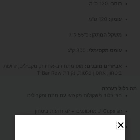
רוחב:
120 ס"מ
עומק:
120 ס"מ
משקל המתקן:
כ־55 ק"ג
עומס מקסימלי:
300 ק"ג
אביזרים מובנים:
מוט מתח רב-אחיזות, מקבילים, זרועות
ביטחון, אחסון פלטות, נקודת T-Bar Row
מה כלול בערכה
חצי כלוב משקולות מקצועי עם מתח ומקבילים
זוג J-Cups מתכווננים + זוג זרועות ביטחון
מתלים לפלטות + אחסון למוטות