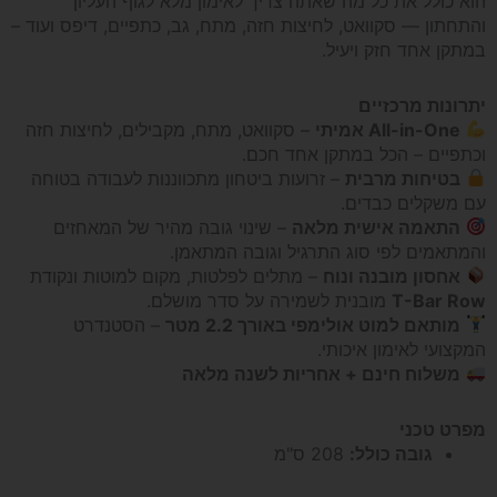
הוא כולל את כל מה שאתה צריך לאימון מלא לגוף העליון
עם
והתחתון — סקוואט, לחיצות חזה, מתח, גב, כתפיים, דיפס ועוד –
במתקן אחד חזק ויעיל.
מתח
יתרונות מרכזיים
All-in-One אמיתי
– סקוואט, מתח, מקבילים, לחיצות חזה
ומקבילים
וכתפיים – הכל במתקן אחד חכם.
בטיחות מרבית
– זרועות ביטחון מתכווננות לעבודה בטוחה
*כולל
עם משקלים כבדים.
התאמה אישית מלאה
– שינוי גובה מהיר של המאחזים
הובלה
והמתאמים לפי סוג התרגיל וגובה המתאמן.
אחסון מובנה ונוח
– מתלים לפלטות, מקום למוטות ונקודת
T-Bar Row
מובנית לשמירה על סדר מושלם.
והרכבה*
מותאם למוט אולימפי באורך 2.2 מטר
– הסטנדרט
המקצועי לאימון איכותי.
משלוח חינם + אחריות לשנה מלאה
מפרט טכני
גובה כולל:
208 ס"מ