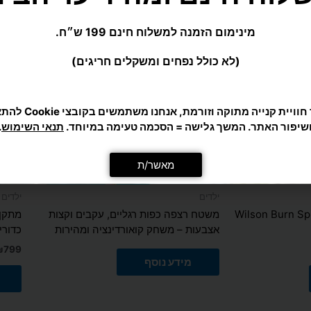
ילדים
ילדים
ס לילדים Wilson Burn Spin Jr
משטח רצפה כפות רגליים, עקבים וקצות
מתקן 
אצבעות – משחק קואורדינציה ומהירות
כדורי
₪
799
מידע נוסף