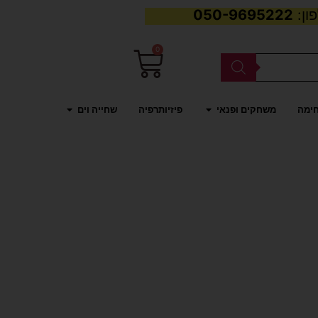
050-9695222
0
עגלת
קניות
פתח משחקים ופנאי
פתח שחייה וים
חימה
משחקים ופנאי
פיזיותרפיה
שחייה וים