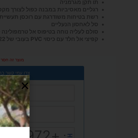
תו תקן מגרמניה
רגליים מאסיביות במבנה כפול לצורך מקס
רשת בטיחות משודרגת עם רוכסן תעשייתי ו-4 סוגרי בטי
סל לאחסון הנעליים
סולם לעליה נוחה בטיפוס אל טרמפולינה 
קפיצי אל חלד עם כיסוי PVC בעובי של 22 מ"מ.
מוצר זה חסר כ
צרו עמי קשר בר
+972
Israel