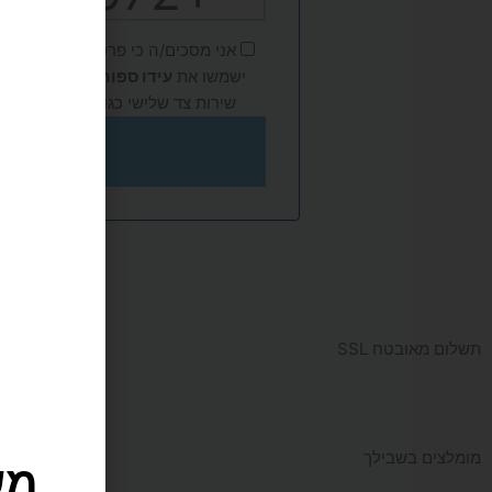
+972
אני מסכים/ה כי פרטי האישיים (שם, 
ישמשו את
עידו ספורט
למענה לפנייה
שירות צד שלישי כגון Google ו-Meta, בהתאם ל
של
מש
תשלום מאובטח SSL
ו
מומלצים בשבילך