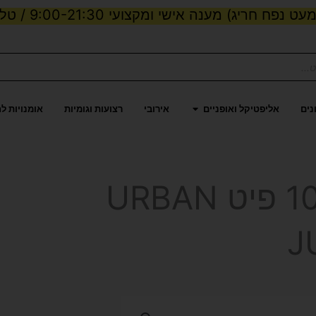
ט נפח חריג) מענה אישי ומקצועי 9:00-21:30 / טלפון:
ות וכוח
פתח אליפטיקל ואופניים
נים
אליפטיקל ואופניים
אירובי
רצועות וגומיות
אומנויות ל
טרמפולינה לחצר 10 פיט URBAN
J