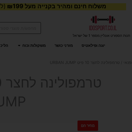
משלוח חינם ומהיר בקנייה מעל ₪199
(למע
Products
search
חנות הספורט אונליין מספר 1 של ישראל
פתח משקול
יוגה ופילאטיס
מזרני כושר
משקולות וכוח
הליכו
פנאי
/ טרמפולינה לחצר 10 פיט URBAN JUMP
UMP
מחיר חם