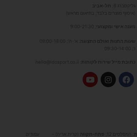
גליקסברג 6,
תל-אביב
(איסוף מוצרים בלבד, בתיאום מראש)
מענה אישי ומקצועי
: 9:00-21:30
שעות החנות ואולם התצוגה
: א'-ה': 09:00-18:00
ו': 09:30-14:00
כתובת מייל שירות לקוחות
: hello@idosport.co.il
Y
I
F
o
n
a
u
s
c
t
t
e
u
a
b
b
g
o
e
r
o
a
k
ת
: המפלסים 12,
פתח-תקווה
(קרית אריה) –
עמודים
m