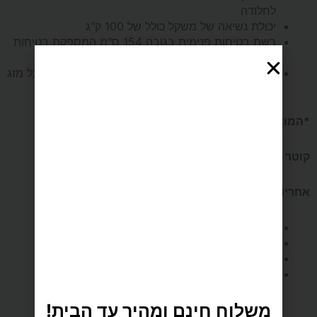
לחלודה
יכולת נשיאה של משקל כולל של 100 ק"ג
רשת בטיחות פנימית בגובה 154 ס"מ המספקת בטיחות
מקסימלית
משטח קפיצה מחומר פוליפרופילן בטיחותי ועמיד לכל מזג
אוויר.
*המוצר מגיע ללא סולם.
קוטר 244 ס"מ / 8 פיט.
אחריות :
שלדה – 5 שנים
משטח קפיצה – שנה
רשת הגנה – 3 חודשים
מגן קפיצים- 3 חודשים.
משלוח חינם ומהיר עד הבית!