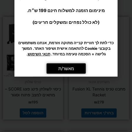
מומלצים בשבילך
מינימום הזמנה למשלוח חינם 199 ש״ח.
למוצר
(לא כולל נפחים ומשקלים חריגים)
זה
יש
מספר
כדי לתת לך חוויית קנייה מתוקה וזורמת, אנחנו משתמשים
סוגים.
בקובצי Cookie להתאמה אישית ושיפור האתר. המשך
ניתן
גלישה = הסכמה טעימה במיוחד.
תנאי השימוש
.
לבחור
את
מאשר/ת
האפשרויות
בעמוד
משחקים ופנאי
טניס שולחן
המוצר
מחבט טניס Fusion XL Tennis
כיסוי לשולחן פינג פונג SCORE –
Racket
מתאים למצב פתוח וסגור
₪
195
₪
279
בחר/י אפשרויות
הוספה לסל