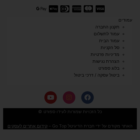
עמודים
תקנון החברה
עמוד לתשלום
עמוד הבית
סל הקניות
מדיניות פרטיות
הצהרת נגישות
בלוג ספורט
ביטול עסקה / דרכי ביטול
Y
I
F
o
n
a
u
s
c
e
t
t
כל הזכויות שמורות לעידו ספורט ©
u
a
b
b
g
o
האתר מקודם על ידי חברת הדיגיטל Go Top –
קידום אתרים לעסקים
e
r
o
a
k