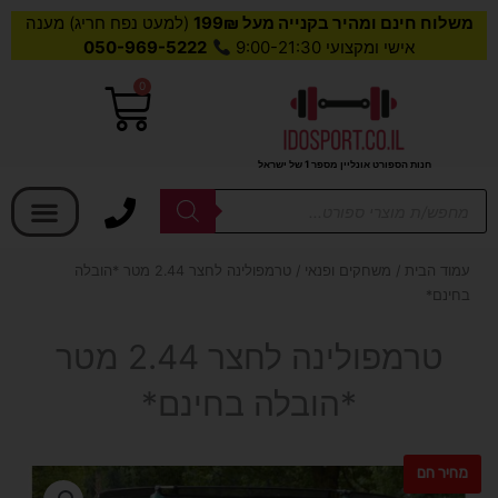
משלוח חינם ומהיר בקנייה מעל 199₪
(למעט נפח חריג) מענה
אישי ומקצועי 9:00-21:30
050-969-5222
0
עגלת
קניות
חנות הספורט אונליין מספר 1 של ישראל
בחר קטגוריה
Products
search
עמוד הבית
/
משחקים ופנאי
/ טרמפולינה לחצר 2.44 מטר *הובלה
בחינם*
טרמפולינה לחצר 2.44 מטר
*הובלה בחינם*
מחיר חם