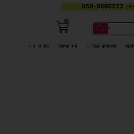
050-9695222
0
עגלת
קניות
פתח משחקים ופנאי
פתח שחייה וים
חימה
משחקים ופנאי
פיזיותרפיה
שחייה וים