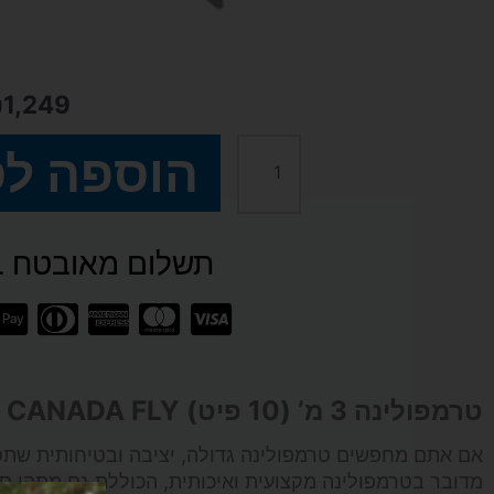
₪
1,249
הוספה ל
כמות
של
תשלום מאובטח SSL
טרמפולינה
3
מ’
טרמפולינה 3 מ’ (10 פיט) CANADA FLY – חוויית קפיצה גדולה, בטוחה ומהנה במיוחד
(10
אם אתם מחפשים טרמפולינה גדולה, יציבה ובטיחותית שתס
מדובר בטרמפולינה מקצועית ואיכותית, הכוללת גם מתקן סל
פיט)