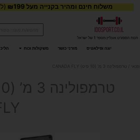
משלוח חינם ומהיר בקנייה מעל ₪199
(למע
Products
search
חנות הספורט אונליין מספר 1 של ישראל
פתח משקול
יוגה ופילאטיס
מזרני כושר
משקולות וכוח
הליכו
פנאי
/ טרמפולינה 3 מ’ (10 פיט) CANADA FLY
FLY