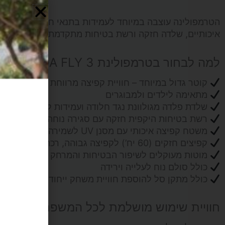
הטרמפולינה עוצבה במיוחד לעמידות בתנאי חוץ, כך שתוכלו 
CANADA
איכותיים, שלדה חזקה ורשת בטיחות מתקדמת – אתם מקבל
FLY
למה לבחור בטרמפולינת CANADA FLY 3 מטר?
קוטר גדול במיוחד – חוויית קפיצה מרווחת יותר
מתאימה לילדים ולמבוגרים
שלדת פלדה מגולוונת נגד חלודה ועמידות לאורך שנים
רשת בטיחות היקפית חזקה עם סגירה נוחה ובטוחה
משטח קפיצה איכותי עם מסנן UV לשמירה מפני השמש
קפיצים חזקים (60 יח’) לקפיצה גבוהה, רכה ויציבה
מוטות מעוקלים לשיפור הבטיחות והמרחק מהרשת
כולל סולם נוח לעלייה וירידה
כולל מתקן סל להוספת חוויית משחק ייחודית
מש
חוויית שימוש מושלמת לכל המשפחה