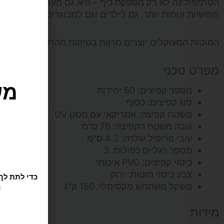
הטרמפולינה לא רק מספקת כיף – היא גם מעודדת פעילות גופ
חופשיות ונוחות יותר, גם לילדים וגם למבוגרים.
המוטות המעוקלים יוצרים מרווח בטיחות מהרשת בזמן הקפי
ו
מפרט טכני
מספר קפיצים: 60 יחידות
סוג קפיצים: כסוף
משטח קפיצה: אמריקאי עם מסנן UV
גובה משטח הקפיצה: 76 ס"מ
עובי פרופיל שלדה: 4.2 ס"מ
מספר רגליים כפולות: 3
כיסוי קפיצים: PVC איכותי
צבע כיסוי מוטות: ירוק
משקל משתמש מקסימלי: 150 ק"ג
מידות