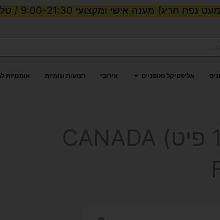
ט נפח חריג) מענה אישי ומקצועי 9:00-21:30 / טלפון:
ות וכוח
פתח אליפטיקל ואופניים
נים
אליפטיקל ואופניים
אירובי
רצועות וגומיות
אומנויות ל
טרמפולינה 3 מ’ (10 פיט) CANADA