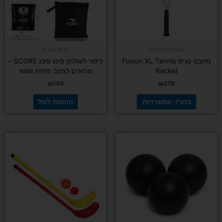
לבחור
את
האפשרויות
בעמוד
משחקים ופנאי
טניס שולחן
המוצר
מחבט טניס Fusion XL Tennis
כיסוי לשולחן פינג פונג SCORE –
Racket
מתאים למצב פתוח וסגור
₪
195
₪
279
בחר/י אפשרויות
הוספה לסל