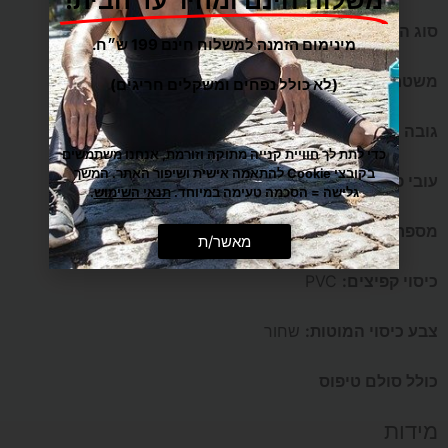
סוג הקפיצים:
כסופים
מינימום הזמנה למשלוח חינם 199 ש״ח.
משטח קפיצה:
אמריקאי עם מסנן UV
(לא כולל נפחים ומשקלים חריגים)
גובה משטח הקפיצה:
80 ס"מ
כדי לתת לך חוויית קנייה מתוקה וזורמת, אנחנו משתמשים
בקובצי Cookie להתאמה אישית ושיפור האתר. המשך
עובי פרופיל השלדה:
4.2 ס"מ
גלישה = הסכמה טעימה במיוחד.
תנאי השימוש
.
מספר רגליים כפולות:
4
מאשר/ת
כיסוי קפיצים:
PVC
צבע כיסוי המוטות:
שחור
כולל סולם טיפוס
מידות