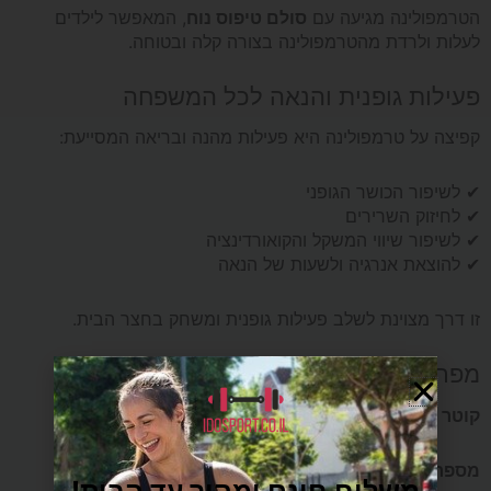
הטרמפולינה מגיעה עם
סולם טיפוס נוח
, המאפשר לילדים
לעלות ולרדת מהטרמפולינה בצורה קלה ובטוחה.
פעילות גופנית והנאה לכל המשפחה
קפיצה על טרמפולינה היא פעילות מהנה ובריאה המסייעת:
✔ לשיפור הכושר הגופני
✔ לחיזוק השרירים
✔ לשיפור שיווי המשקל והקואורדינציה
✔ להוצאת אנרגיה ולשעות של הנאה
זו דרך מצוינת לשלב פעילות גופנית ומשחק בחצר הבית.
מפרט טכני
קוטר הטרמפולינה:
4.2 מטר (14 פיט)
מספר קפיצים:
80
משלוח חינם ומהיר עד הבית!