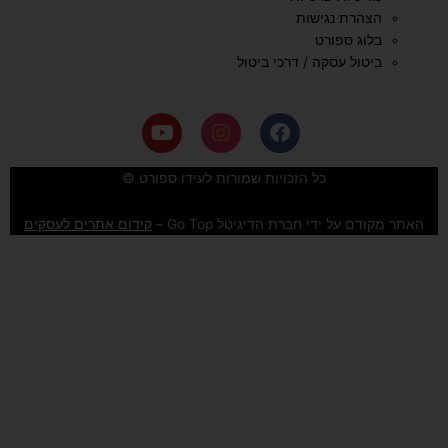
הצהרת נגישות
בלוג ספורט
ביטול עסקה / דרכי ביטול
Y
I
F
o
n
a
u
s
c
e
t
t
כל הזכויות שמורות לעידו ספורט ©
u
a
b
b
g
o
האתר מקודם על ידי חברת הדיגיטל Go Top –
קידום אתרים לעסקים
e
r
o
a
k
m