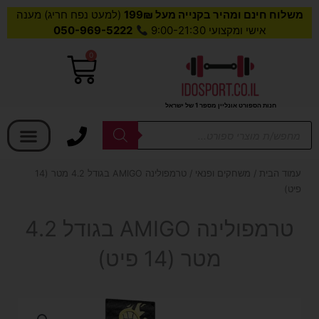
משלוח חינם ומהיר בקנייה מעל 199₪
(למעט נפח חריג) מענה
אישי ומקצועי 9:00-21:30
050-969-5222
0
עגלת
קניות
חנות הספורט אונליין מספר 1 של ישראל
בחר קטגוריה
Products
search
עמוד הבית
/
משחקים ופנאי
/ טרמפולינה AMIGO בגודל 4.2 מטר (14
פיט)
טרמפולינה AMIGO בגודל 4.2
מטר (14 פיט)