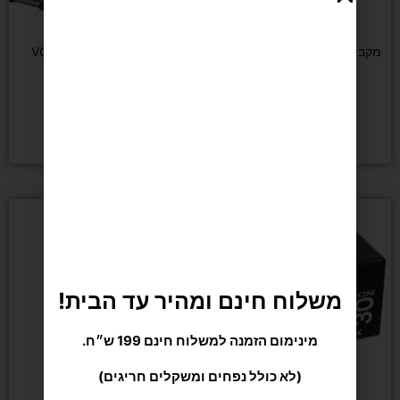
כוח ומשקולות
FIT PRO
מקבילים אקולייזר גובה מתכוונן
ספת כושר מתכוונננת VO2
80-90 ס״מ
₪
1,179
₪
269
הוספה לסל
הוספה לסל
משלוח חינם ומהיר עד הבית!
מינימום הזמנה למשלוח חינם 199 ש״ח.
(לא כולל נפחים ומשקלים חריגים)
אירובי
כוח ומשקולות