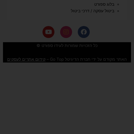
בלוג ספורט
ביטול עסקה / דרכי ביטול
Y
I
F
o
n
a
u
s
c
e
t
t
כל הזכויות שמורות לעידו ספורט ©
u
a
b
b
g
o
האתר מקודם על ידי חברת הדיגיטל Go Top –
קידום אתרים לעסקים
e
r
o
a
k
m