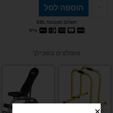
כמות
הוספה לסל
של
תשלום מאובטח SSL
ידית
משיכה
מומלצים בשבילך
סגורה
פולי