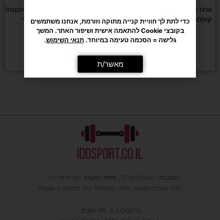
ארגז קרוספיט מרופד DENVER –
קרוס אובר פינתי Inspire FT1 PRO
קופסה פליאומטרית 50×60×76
– מכשיר כבלים מקצועי
כדי לתת לך חוויית קנייה מתוקה וזורמת, אנחנו משתמשים
ס"מ
בקובצי Cookie להתאמה אישית ושיפור האתר. המשך
גלישה = הסכמה טעימה במיוחד.
תנאי השימוש
.
₪
12,900
₪
749
הוספה לסל
הוספה לסל
מאשר/ת
כתובות
: המפלסים 12,
פתח-תקווה
(קרית אריה) –
חנות ואולם תצוגה, חניה חופשית! עידו ספורט ב-Waze
גליקסברג 6,
תל-אביב