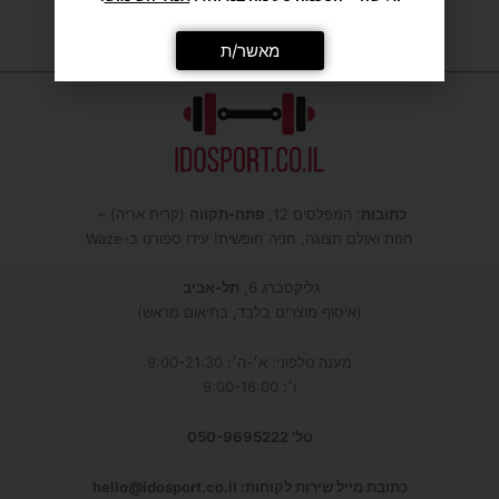
מאשר/ת
כתובות
: המפלסים 12,
פתח-תקווה
(קרית אריה) –
חנות ואולם תצוגה, חניה חופשית! עידו ספורט ב-Waze
גליקסברג 6,
תל-אביב
(איסוף מוצרים בלבד, בתיאום מראש)
מענה טלפוני: א׳-ה׳: 9:00-21:30
ו׳: 9:00-16:00
טל' 050-9695222
כתובת מייל שירות לקוחות: hello@idosport.co.il