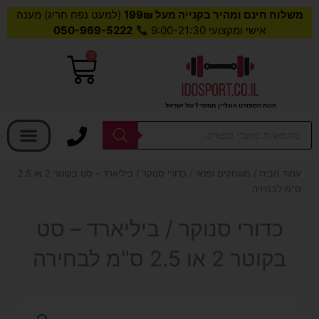
משלוח חינם ומהיר בקנייה מעל 199₪
(למעט נפח חריג) מענה
אישי ומקצועי 9:00-21:30
050-969-5222
0
עגלת
קניות
חנות הספורט אונליין מספר 1 של ישראל
בחר קטגוריה
Products
search
עמוד הבית
/
משחקים ופנאי
/ כדורי סנוקר / ביליארד – סט בקוטר 2 או 2.5
ס"מ לבחירה
כדורי סנוקר / ביליארד – סט
בקוטר 2 או 2.5 ס"מ לבחירה