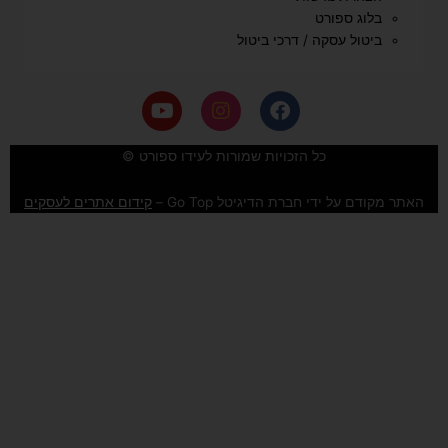
בלוג ספורט
ביטול עסקה / דרכי ביטול
Y
I
F
o
n
a
u
s
c
e
t
t
כל הזכויות שמורות לעידו ספורט ©
u
a
b
b
g
o
האתר מקודם על ידי חברת הדיגיטל Go Top –
קידום אתרים לעסקים
e
r
o
a
k
m