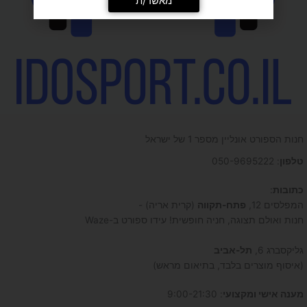
חנות הספורט אונליין מספר 1 של ישראל
טלפון
: 050-9695222
כתובות
:
המפלסים 12,
פתח-תקווה
(קרית אריה) -
חנות ואולם תצוגה, חניה חופשית! עידו ספורט ב-Waze
גליקסברג 6,
תל-אביב
(איסוף מוצרים בלבד, בתיאום מראש)
מענה אישי ומקצועי
: 9:00-21:30