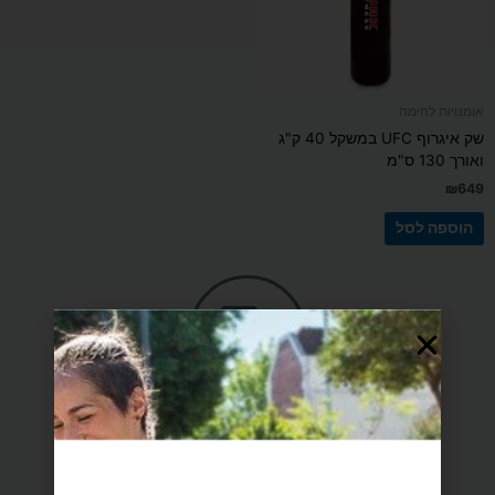
אומנויות לחימה
שק איגרוף UFC במשקל 40 ק"ג
ואורך 130 ס"מ
₪
649
הוספה לסל
משלוח הכי מהיר עד הבית