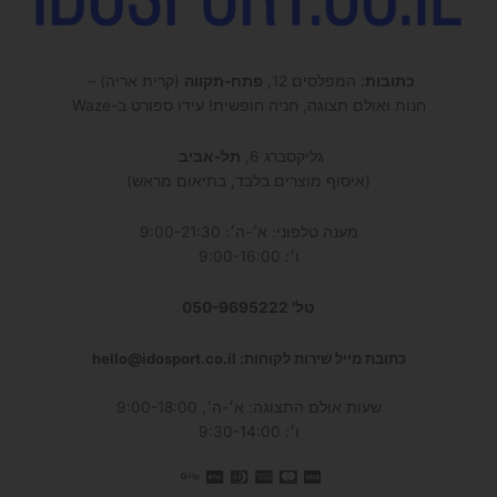
כתובות
: המפלסים 12,
פתח-תקווה
(קרית אריה) –
חנות ואולם תצוגה, חניה חופשית! עידו ספורט ב-Waze
גליקסברג 6,
תל-אביב
(איסוף מוצרים בלבד, בתיאום מראש)
מענה טלפוני: א׳-ה׳: 9:00-21:30
ו׳: 9:00-16:00
טל' 050-9695222
כתובת מייל שירות לקוחות: hello@idosport.co.il
שעות אולם התצוגה: א׳-ה׳, 9:00-18:00
ו׳: 9:30-14:00