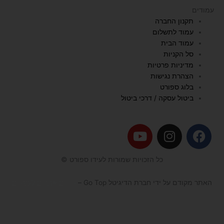
עמודים
תקנון החברה
עמוד לתשלום
עמוד הבית
סל הקניות
מדיניות פרטיות
הצהרת נגישות
בלוג ספורט
ביטול עסקה / דרכי ביטול
Y
I
F
o
n
a
u
s
c
כל הזכויות שמורות לעידו ספורט ©
t
t
e
u
a
b
האתר מקודם על ידי חברת הדיגיטל Go Top –
קידום אתרים לעסקים
b
g
o
e
r
o
a
k