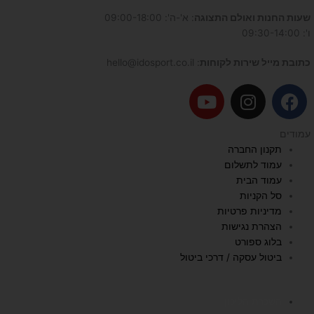
שעות החנות ואולם התצוגה
: א'-ה': 09:00-18:00
ו': 09:30-14:00
כתובת מייל שירות לקוחות
: hello@idosport.co.il
Y
I
F
o
n
a
u
s
c
עמודים
t
t
e
תקנון החברה
u
a
b
עמוד לתשלום
b
g
o
עמוד הבית
e
r
o
סל הקניות
a
k
מדיניות פרטיות
הצהרת נגישות
m
בלוג ספורט
ביטול עסקה / דרכי ביטול
השכרת הליכון