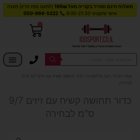
משלוח חינם ומהיר בקנייה מעל 199₪
(למעט נפח חריג) מענה
אישי ומקצועי 9:00-21:30
050-969-5222
0
עגלת
קניות
חנות הספורט אונליין מספר 1 של ישראל
בחר קטגוריה
Products
search
עמוד הבית
/
יוגה ופילאטיס
/ כדור תחושה קשיח עם זיזים 9/7 ס"מ
לבחירה
כדור תחושה קשיח עם זיזים 9/7
ס"מ לבחירה