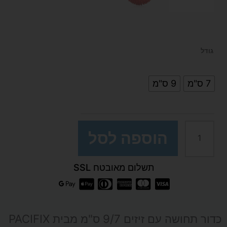
כמות
גודל
של
7 ס"מ
9 ס"מ
כדור
תחושה
הוספה לסל
קשיח
תשלום מאובטח SSL
עם
זיזים
כדור תחושה עם זיזים 9/7 ס"מ מבית PACIFIX