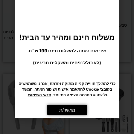
פיזיותרפיה ושיווי משקל
אירובי
טבעת מעיכה לעיסוי וחיזוק כף
Lenwave
מכשיר עיסוי רפלקסולוגי 3D לכפות
משלוח חינם ומהיר עד הבית!
הרגליים בשיטת שיאצו עמוק מבית
CARBON
₪
25
מינימום הזמנה למשלוח חינם 199 ש״ח.
הוספה לסל
מידע נוסף
(לא כולל נפחים ומשקלים חריגים)
כדי לתת לך חוויית קנייה מתוקה וזורמת, אנחנו משתמשים
בקובצי Cookie להתאמה אישית ושיפור האתר. המשך
גלישה = הסכמה טעימה במיוחד.
תנאי השימוש
.
מאשר/ת