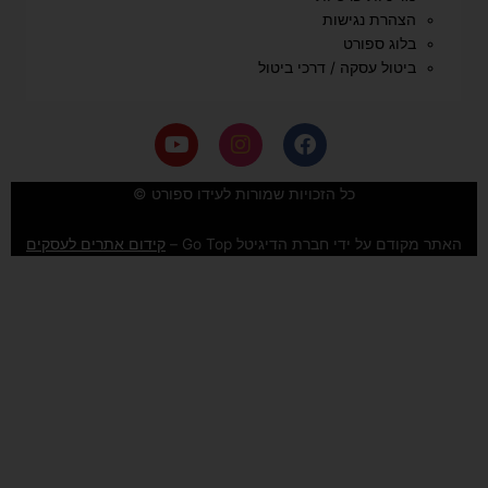
הצהרת נגישות
בלוג ספורט
ביטול עסקה / דרכי ביטול
Y
I
F
o
n
a
u
s
c
e
t
t
כל הזכויות שמורות לעידו ספורט ©
u
a
b
b
g
o
האתר מקודם על ידי חברת הדיגיטל Go Top –
קידום אתרים לעסקים
e
r
o
a
k
m