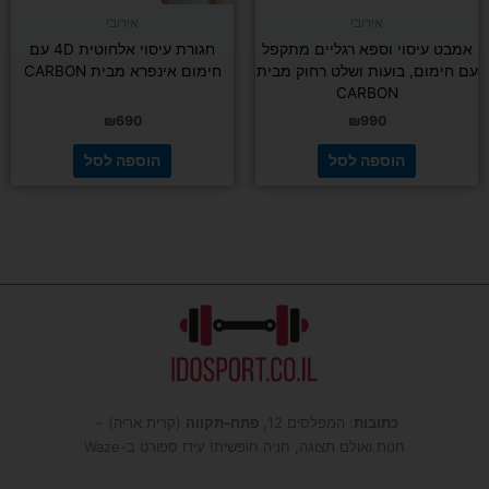
אירובי
אירובי
אמבט עיסוי וספא רגליים מתקפל
חגורת עיסוי אלחוטית 4D עם
עם חימום, בועות ושלט רחוק מבית
חימום אינפרא מבית CARBON
CARBON
₪
690
₪
990
הוספה לסל
הוספה לסל
כתובות
: המפלסים 12,
פתח-תקווה
(קרית אריה) –
חנות ואולם תצוגה, חניה חופשית! עידו ספורט ב-Waze