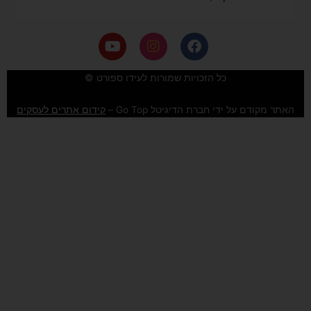
Y
I
F
o
n
a
u
s
c
e
t
t
כל הזכויות שמורות לעידו ספורט ©
u
a
b
b
g
o
האתר מקודם על ידי חברת הדיגיטל Go Top –
קידום אתרים לעסקים
e
r
o
a
k
m