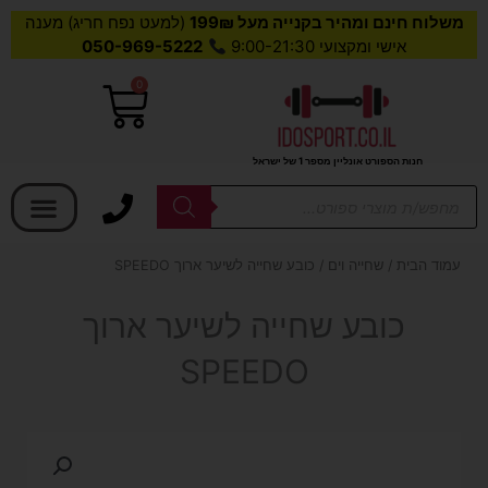
משלוח חינם ומהיר בקנייה מעל 199₪
(למעט נפח חריג) מענה
אישי ומקצועי 9:00-21:30
050-969-5222
0
עגלת
קניות
חנות הספורט אונליין מספר 1 של ישראל
בחר קטגוריה
Products
search
עמוד הבית
/
שחייה וים
/ כובע שחייה לשיער ארוך SPEEDO
כובע שחייה לשיער ארוך
SPEEDO