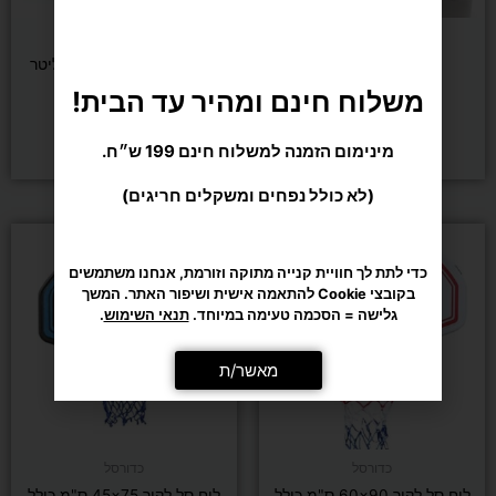
אירובי
אירובי
תיק צידנית 6.5 ליטר
צידנית רכה ציבעונית 10 ליטר
משלוח חינם ומהיר עד הבית!
₪
69
₪
39
מינימום הזמנה למשלוח חינם 199 ש״ח.
הוספה לסל
הוספה לסל
(לא כולל נפחים ומשקלים חריגים)
כדי לתת לך חוויית קנייה מתוקה וזורמת, אנחנו משתמשים
בקובצי Cookie להתאמה אישית ושיפור האתר. המשך
גלישה = הסכמה טעימה במיוחד.
תנאי השימוש
.
מאשר/ת
כדורסל
כדורסל
לוח סל לקיר 90×60 ס"מ כולל
לוח סל לקיר 75×45 ס"מ כולל