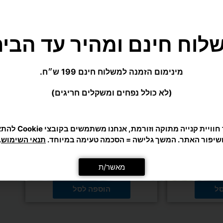
שיפור האתר. המשך גלישה = הסכמה טעימה במיוחד.
תנאי השימוש
.
מאשר/ת
ן
טניס שולחן
שולחן טניס EASY PONG מבית
כיסוי לשולחן פינג פונג SCORE – מתאים
למצב פתוח וסגור
₪
195
סל
הוספה לסל