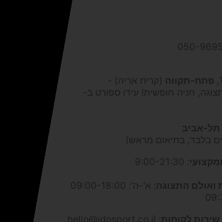
פתח-תקווה
(קרית אריה) -
צוגה, חניה חופשית! עידו ספורט ב-
תל-אביב
ים בלבד, בתיאום מראש)
מקצועי
: 9:00-21:30
 ואולם התצוגה
: א'-ה': 09:00-18:00
שירות לקוחות
: hello@idosport.co.il