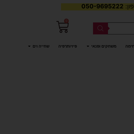
050-9695222
0
עגלת
קניות
פתח משחקים ופנאי
פתח שחייה וים
חימה
משחקים ופנאי
פיזיותרפיה
שחייה וים