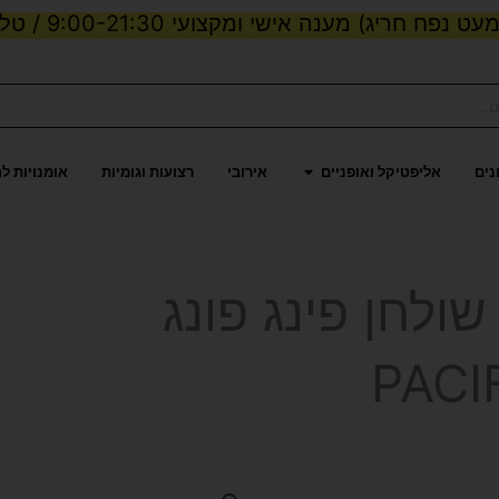
ט נפח חריג) מענה אישי ומקצועי 9:00-21:30 / טלפון:
ות וכוח
פתח אליפטיקל ואופניים
נים
אליפטיקל ואופניים
אירובי
רצועות וגומיות
אומנויות ל
ולחן פינג פונג