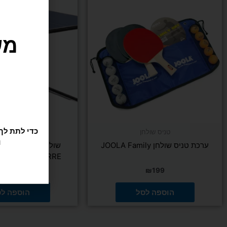
ו
טניס שולחן
טניס שולח
ערכת טניס שולחן JOOLA Family
ROBERTO FERRE רוברטו פרה
₪
649
₪
199
הוספה לסל
הוספה ל