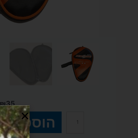
₪
35
הוספה ל
כמות
של