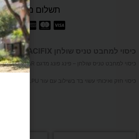
תשלום מאובטח SSL
כיסוי
למחבט
טניס
כיסוי למחבט טניס שולחן PACIFIX
שולחן
כיסוי למחבט טניס שולחן – פינג פונג מדגם NEW STAR, מתאים לכל סוגי המחבטים.
פינג
כיסוי חזק ואיכותי עשוי בד בשילוב עם עור PU.
מש
פונג
מותג
PACIFIX