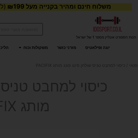
משלוח חינם ומהיר בקנייה מעל ₪199
(למע
Products
search
חנות הספורט אונליין מספר 1 של ישראל
פתח משקול
יוגה ופילאטיס
מזרני כושר
משקולות וכוח
הליכו
פנאי
/ כיסוי למחבט טניס שולחן פינג פונג מותג PACIFIX
כיסוי למחבט טניס ש
מותג PACIFIX