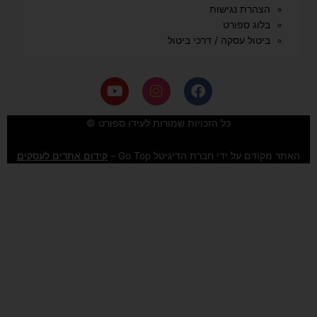
הצהרת נגישות
בלוג ספורט
ביטול עסקה / דרכי ביטול
Y
I
F
o
n
a
u
s
c
e
t
t
כל הזכויות שמורות לעידו ספורט ©
u
a
b
b
g
o
האתר מקודם על ידי חברת הדיגיטל Go Top –
קידום אתרים לעסקים
e
r
o
a
k
m