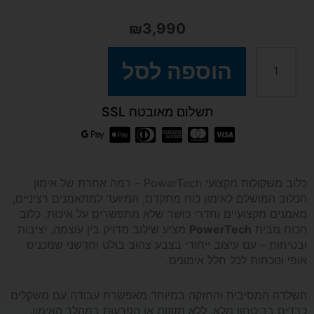
₪
3,990
כמות
הוספה לסל
של
תשלום מאובטח SSL
כלוב
משקולות
כלוב משקולות מקצועי PowerTech – רמה אחרת של אימון
הכלוב המושלם לאימון כוח מתקדם, המיועד למתאמנים רציניים,
מקצועי
מאמנים מקצועיים וחדרי כושר שלא מתפשרים על איכות. כלוב
הכוח מבית
PowerTech
מציע שילוב מדויק בין עוצמה, יציבות
PowerTech
ובטיחות – עם עיצוב ייחודי בצבע צהוב בולט וחדשני שמכניס
אופי ונוכחות לכל חלל אימונים.
השלדה המסיבית והחזקה במיוחד מאפשרת עבודה עם משקלים
כבדים בביטחון מלא, ללא תזוזות או הפרעות במהלך האימון.