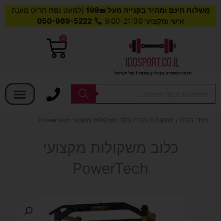
משלוח חינם ומהיר בקנייה מעל 199₪
(למעט נפח חריג) מענה
אישי ומקצועי 9:00-21:30
050-969-5222
0
עגלת
קניות
חנות הספורט אונליין מספר 1 של ישראל
בחר קטגוריה
Products
search
עמוד הבית
/
משקולות וכוח
/ כלוב משקולות מקצועי PowerTech
כלוב משקולות מקצועי
PowerTech