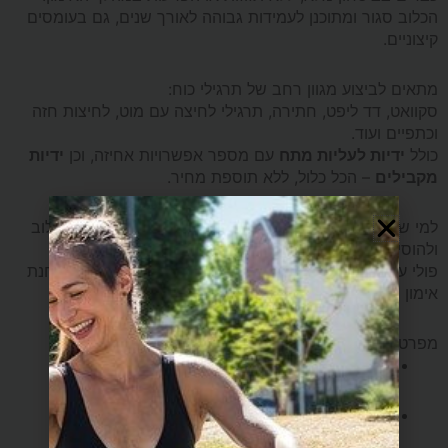
הכלוב סגור ומתוכנן לעמידות גבוהה לאורך שנים, גם בעומסים
קיצוניים.
מתאים לביצוע מגוון רחב של תרגילי כוח:
סקוואט, דד ליפט, חתירה, תרגילי לחיצה עם מוט, לחיצות חזה
וכתפיים ועוד.
כולל
ידיות לעליות מתח
עם מספר אפשרויות אחיזה, וכן
ידיות
מקבילים
– הכל כלול, ללא תוספת מחיר.
למי שמחפש פתרון מושלם ומודולרי – ניתן להרחיב את הכלוב
ולהוסיף:
פולי עליון ותחתון, ספה ייעודית ואביזרים נוספים, ליצירת תחנת
אימון מלאה ומקצועית במקום אחד.
מפרט טכני:
אורך: 130 ס"מ
רוחב: 129 ס"מ