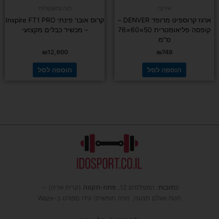
אירובי
כוח ומשקולות
ארגז קרוספיט מרופד DENVER –
קרוס אובר פינתי Inspire FT1 PRO
קופסה פליאומטרית 50×60×76
– מכשיר כבלים מקצועי
ס"מ
₪
12,900
₪
749
הוספה לסל
הוספה לסל
כתובות
: המפלסים 12,
פתח-תקווה
(קרית אריה) –
חנות ואולם תצוגה, חניה חופשית! עידו ספורט ב-Waze