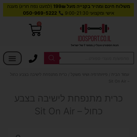
משלוח חינם ומהיר בקנייה מעל 199₪
(למעט נפח חריג) מענה
אישי ומקצועי 9:00-21:30
050-969-5222
0
עגלת
קניות
חנות הספורט אונליין מספר 1 של ישראל
בחר קטגוריה
Products
search
עמוד הבית
/
פיזיותרפיה ושיווי משקל
/ כרית מתנפחת לישיבה בצבע כחול
– Sit On Air
כרית מתנפחת לישיבה בצבע
כחול – Sit On Air