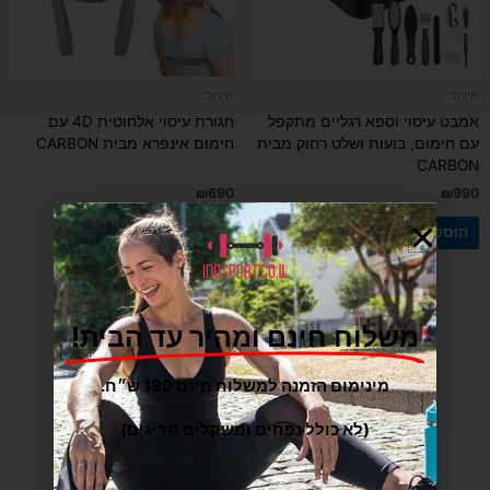
אירובי
אירובי
אמבט עיסוי וספא רגליים מתקפל
חגורת עיסוי אלחוטית 4D עם
עם חימום, בועות ושלט רחוק מבית
חימום אינפרא מבית CARBON
CARBON
₪
690
₪
990
הוספה לסל
הוספה לסל
משלוח חינם ומהיר עד הבית!
מינימום הזמנה למשלוח חינם 199 ש״ח.
משלוח הכי מהיר עד הבית
(לא כולל נפחים ומשקלים חריגים)