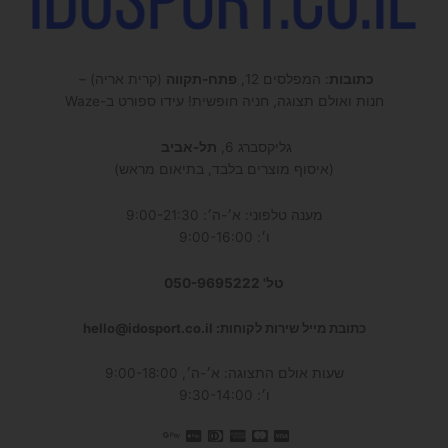
כתובות
: המפלסים 12,
פתח-תקווה
(קרית אריה) –
חנות ואולם תצוגה, חניה חופשית! עידו ספורט ב-Waze
גליקסברג 6,
תל-אביב
(איסוף מוצרים בלבד, בתיאום מראש)
מענה טלפוני: א׳-ה׳: 9:00-21:30
ו׳: 9:00-16:00
טל' 050-9695222
כתובת מייל שירות לקוחות: hello@idosport.co.il
שעות אולם התצוגה: א׳-ה׳, 9:00-18:00
ו׳: 9:30-14:00