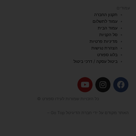
עמודים
תקנון החברה
עמוד לתשלום
עמוד הבית
סל הקניות
מדיניות פרטיות
הצהרת נגישות
בלוג ספורט
ביטול עסקה / דרכי ביטול
Y
I
F
o
n
a
u
s
c
כל הזכויות שמורות לעידו ספורט ©
t
t
e
u
a
b
האתר מקודם על ידי חברת הדיגיטל Go Top –
קידום אתרים לעסקים
b
g
o
e
r
o
a
k