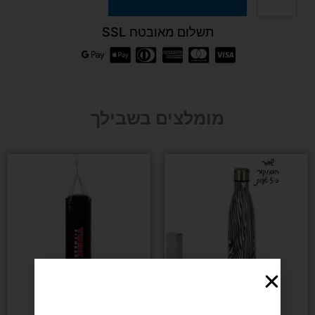
של
תשלום מאובטח SSL
קוביית
מגנזיום
מומלצים בשבילך
60
גרם
אומנויות לחימה
אומנויות לחימה