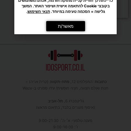
כדי לתת לך חוויית קנייה מתוקה וזורמת, אנחנו משתמשים
₪
649
בקובצי Cookie להתאמה אישית ושיפור האתר. המשך
הוספה לסל
גלישה = הסכמה טעימה במיוחד.
תנאי השימוש
.
מאשר/ת
כתובות
: המפלסים 12,
פתח-תקווה
(קרית אריה) –
חנות ואולם תצוגה, חניה חופשית! עידו ספורט ב-Waze
גליקסברג 6,
תל-אביב
(איסוף מוצרים בלבד, בתיאום מראש)
מענה טלפוני: א׳-ה׳: 9:00-21:30
ו׳: 9:00-16:00