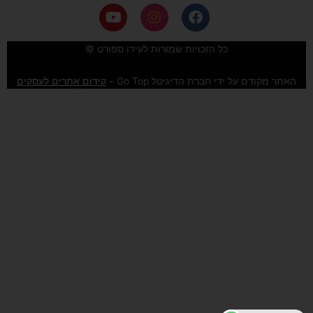
Y
I
F
o
n
a
u
s
c
e
t
t
כל הזכויות שמורות לעידו ספורט ©
u
a
b
b
g
o
האתר מקודם על ידי חברת הדיגיטל Go Top –
קידום אתרים לעסקים
e
r
o
a
k
m