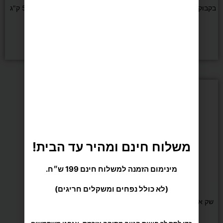
בקבוק תרמי 500 מ"ל זברה שומר
שק איגרוף UFC במשקל 50 ק"ג
חום קור
ואורך 145 ס"מ
₪
1,090
₪
55
הוספה לסל
הוספה לסל
משלוח חינם ומהיר עד הבית!
מינימום הזמנה למשלוח חינם 199 ש״ח.
(לא כולל נפחים ומשקלים חריגים)
אומנויות לחימה
שק איגרוף UFC במשקל 40 ק"ג
ואורך 130 ס"מ