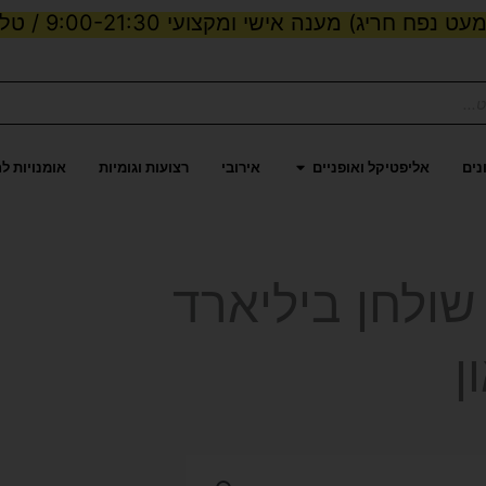
ט נפח חריג) מענה אישי ומקצועי 9:00-21:30 / טלפון:
ות וכוח
פתח אליפטיקל ואופניים
נים
אליפטיקל ואופניים
אירובי
רצועות וגומיות
אומנויות ל
שולחן ביליארד
ן