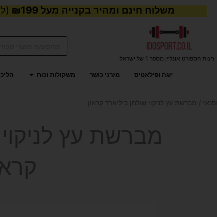
משלוח חינם ומהיר בקנייה מעל ₪199
(למע
Products
search
חנות הספורט אונליין מספר 1 של ישראל
פתח משקול
יוגה ופילאטיס
מזרני כושר
משקולות וכוח
הליכו
פנאי
/ מברשת עץ לניקוי שולחן ביליארד קראון
מברשת עץ לניקוי 
קראו