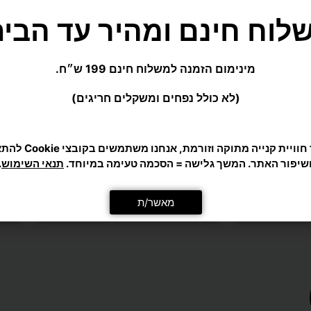
מאשר/ת
ור
שרויות
וד
צר
אי
טניס שולחן
כיסוי לשולחן פינג פונג SCORE – מתאים
למצב פתוח וסגור
₪
195
ויות
הוספה לסל