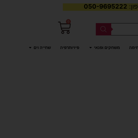
050-9695222
0
עגלת
קניות
פתח משחקים ופנאי
פתח שחייה וים
חימה
משחקים ופנאי
פיזיותרפיה
שחייה וים