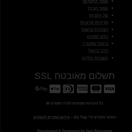
עמוד לתשלום
עמוד הבית
סל הקניות
מדיניות פרטיות
הצהרת נגישות
בלוג ספורט
ביטול עסקה /
דרכי ביטול
השכרת הליכון
תשלום מאובטח SSL
כל הזכויות שמורות לעידו ספורט ©
האתר מקודם ע"י Go Top –
קידום אתרים לעסקים
Developed & Designed by Dan Binyamin