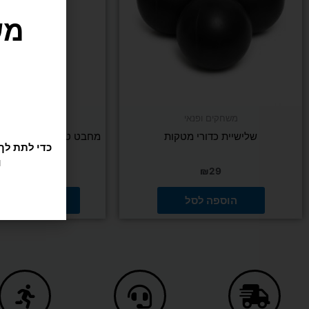
ניתן
לבח
את
האפ
בעמ
המו
משחקים ופנאי
משחקים ופנ
שלישיית כדורי מטקות
מחבט טניס Fusion XL Tennis Racket
₪
279
₪
29
הוספה לסל
בחר/י אפשר