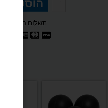
הוספה ל
כמות
של
תשלום מאובטח SSL
מברשת
עץ
לניקוי
מש
שולחן
ביליארד
למו
קראון
זה
יש
מספ
ו
סוגי