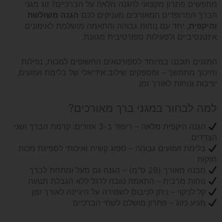
מחפשים פתרון מקצועי להגנה מלאה על הברכיים? זוג מגני
הברך המרופדים המאורכים מעניקים לכם
הגנה משולשת
והיקפית
, יחד עם נוחות גבוהה והתאמה מושלמת לאימונים
אינטנסיביים ולפעילות ספורטיבית מגוונת.
המגנים תוכננו במיוחד לספורטאים החשופים למכות, נפילות
וחיכוך מתמשך – ומספקים שילוב אידיאלי של בלימת זעזועים,
יציבות ונוחות לאורך זמן.
למה לבחור במגני ברך מאורכים?
הגנה היקפית מלאה – ריפוד ב-3 אזורים: קדמת הברך ושני
הצדדים
בלימת זעזועים גבוהה – ספוג קשיח ואיכותי לספיגת מכות
חזקות
מבנה מאורך (28 ס"מ) – הגנה גם מעל ומתחת לברך
נוחות מרבית – התאמה טובה לרגל ללא הגבלת תנועה
קל לניקוי – ניתן לכיבוס לשמירה על היגיינה לאורך זמן
מגיע כזוג – פתרון מושלם לשתי הברכיים