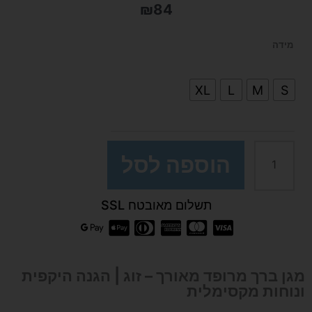
₪
84
כמות
מידה
של
XL
L
M
S
מגן
ברך
הוספה לסל
מרופד
תשלום מאובטח SSL
מאורך
מגן ברך מרופד מאורך – זוג | הגנה היקפית
ונוחות מקסימלית