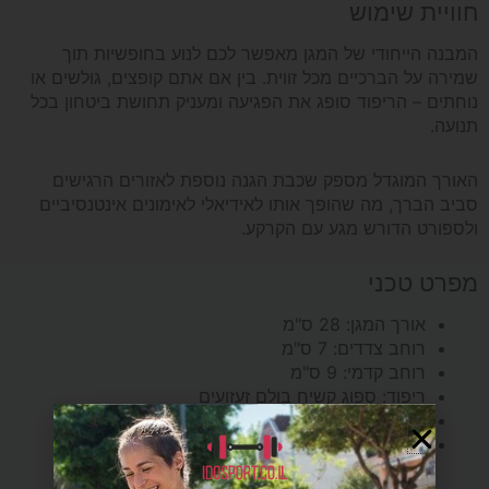
חוויית שימוש
המבנה הייחודי של המגן מאפשר לכם לנוע בחופשיות תוך
שמירה על הברכיים מכל זווית. בין אם אתם קופצים, גולשים או
נוחתים – הריפוד סופג את הפגיעה ומעניק תחושת ביטחון בכל
תנועה.
האורך המוגדל מספק שכבת הגנה נוספת לאזורים הרגישים
סביב הברך, מה שהופך אותו לאידיאלי לאימונים אינטנסיביים
ולספורט הדורש מגע עם הקרקע.
מפרט טכני
אורך המגן: 28 ס"מ
רוחב צדדים: 7 ס"מ
רוחב קדמי: 9 ס"מ
ריפוד: ספוג קשיח בולם זעזועים
צבע: לבן
מידות: S | M | L | XL