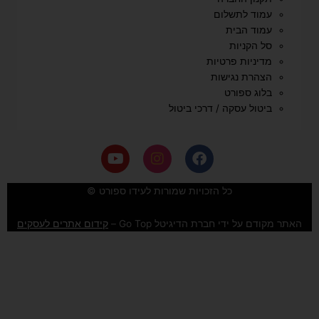
עמוד לתשלום
עמוד הבית
סל הקניות
מדיניות פרטיות
הצהרת נגישות
בלוג ספורט
ביטול עסקה / דרכי ביטול
Y
I
F
o
n
a
u
s
c
e
t
t
כל הזכויות שמורות לעידו ספורט ©
u
a
b
b
g
o
האתר מקודם על ידי חברת הדיגיטל Go Top –
קידום אתרים לעסקים
e
r
o
a
k
m