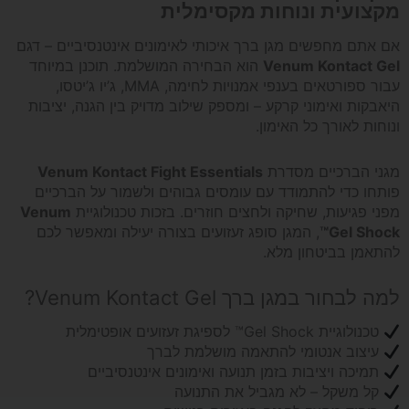
מקצועית ונוחות מקסימלית
Black
אם אתם מחפשים מגן ברך איכותי לאימונים אינטנסיביים – דגם
Venum Kontact Gel
הוא הבחירה המושלמת. תוכנן במיוחד
עבור ספורטאים בענפי אמנויות לחימה, MMA, ג’יו ג’יטסו,
היאבקות ואימוני קרקע – ומספק שילוב מדויק בין הגנה, יציבות
ונוחות לאורך כל האימון.
מגני הברכיים מסדרת
Venum Kontact Fight Essentials
פותחו כדי להתמודד עם עומסים גבוהים ולשמור על הברכיים
מפני פגיעות, שחיקה ולחצים חוזרים. בזכות טכנולוגיית
Venum
Gel Shock™
, המגן סופג זעזועים בצורה יעילה ומאפשר לכם
להתאמן בביטחון מלא.
למה לבחור במגן ברך Venum Kontact Gel?
טכנולוגיית Gel Shock™ לספיגת זעזועים אופטימלית
עיצוב אנטומי להתאמה מושלמת לברך
תמיכה ויציבות בזמן תנועה ואימונים אינטנסיביים
קל משקל – לא מגביל את התנועה