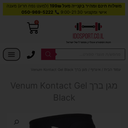
משלוח חינם ומהיר בקנייה מעל 199₪
(למעט נפח חריג) מענה
אישי ומקצועי 9:00-21:30
050-969-5222
0
עגלת
קניות
חנות הספורט אונליין מספר 1 של ישראל
בחר קטגוריה
Products
search
עמוד הבית
/
איגרוף
/ מגן ברך Venum Kontact Gel Black
מגן ברך Venum Kontact Gel
Black