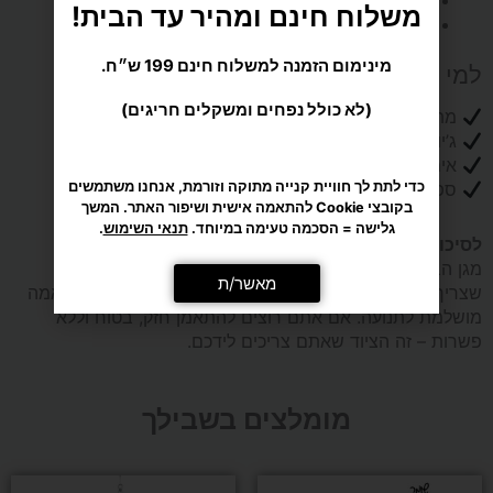
אזורי אוורור אסטרטגיים לניהול חום יעיל
תפרים מחוזקים לעמידות גבוהה
כדי לתת לך חוויית קנייה מתוקה וזורמת, אנחנו משתמשים
למי זה מתאים?
בקובצי Cookie להתאמה אישית ושיפור האתר. המשך
גלישה = הסכמה טעימה במיוחד.
תנאי השימוש
.
מתאמני MMA ואמנויות לחימה
ג’יו ג’יטסו והיאבקות
מאשר/ת
אימוני קרקע ואימונים פונקציונליים
ספורטאים שמחפשים הגנה מקצועית לברכיים
לסיכום:
מגן הברך
Venum Kontact Gel Black
מספק את כל מה
שצריך באימון – הגנה ברמה גבוהה, נוחות מקסימלית והתאמה
מושלמת לתנועה. אם אתם רוצים להתאמן חזק, בטוח וללא
פשרות – זה הציוד שאתם צריכים לידכם.
מומלצים בשבילך