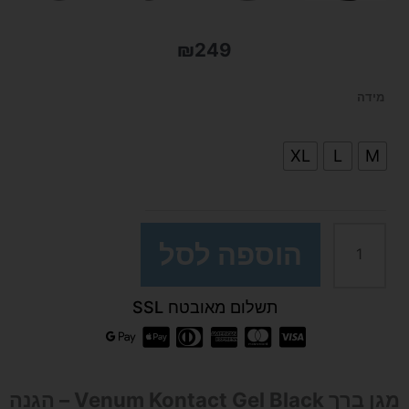
₪
249
כמות
מידה
של
XL
L
M
מגן
ברך
הוספה לסל
Venum
תשלום מאובטח SSL
Kontact
Gel
מגן ברך Venum Kontact Gel Black – הגנה