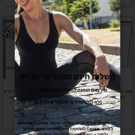
משלוח חינם ומהיר עד הבית!
מינימום הזמנה למשלוח חינם 199 ש״ח.
כדורגל
כדורגל
שער כדורגל ברזל מקצועי 300 ס"מ
(לא כולל נפחים ומשקלים חריגים)
שער כדורגל ברזל מקצועי 120 ס"מ
HUDORA EXPERT גרמניה
HUDORA EXPERT גרמניה
*משלוח חינם*
*משלוח חינם*
₪
590
₪
1,190
כדי לתת לך חוויית קנייה מתוקה וזורמת, אנחנו משתמשים
בקובצי Cookie להתאמה אישית ושיפור האתר. המשך
הוספה לסל
הוספה לסל
גלישה = הסכמה טעימה במיוחד.
תנאי השימוש
.