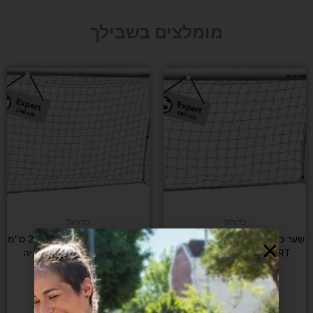
מומלצים בשבילך
כדורגל
כדורגל
שער כדורגל ברזל מקצועי 180 ס"מ
שער כדורגל ברזל מקצועי 240 ס"מ
HUDORA EXPERT גרמניה
HUDORA EXPERT גרמניה
*משלוח חינם*
*משלוח חינם*
₪
990
₪
790
הוספה לסל
הוספה לסל