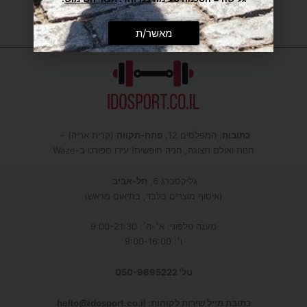
מאשר/ת
כתובות
: המפלסים 12,
פתח-תקווה
(קרית אריה) –
חנות ואולם תצוגה, חניה חופשית! עידו ספורט ב-Waze
גליקסברג 6,
תל-אביב
(איסוף מוצרים בלבד, בתיאום מראש)
מענה טלפוני: א׳-ה׳: 9:00-21:30
ו׳: 9:00-16:00
טל' 050-9695222
כתובת מייל שירות לקוחות: hello@idosport.co.il