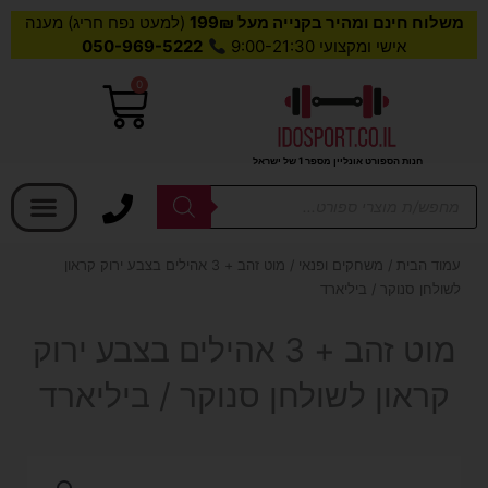
משלוח חינם ומהיר בקנייה מעל 199₪
(למעט נפח חריג) מענה
אישי ומקצועי 9:00-21:30
050-969-5222
0
עגלת
קניות
חנות הספורט אונליין מספר 1 של ישראל
בחר קטגוריה
Products
search
עמוד הבית
/
משחקים ופנאי
/ מוט זהב + 3 אהילים בצבע ירוק קראון
לשולחן סנוקר / ביליארד
מוט זהב + 3 אהילים בצבע ירוק
קראון לשולחן סנוקר / ביליארד