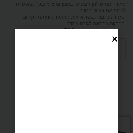
מאירה את שולחן המשחק באופן מקצועי ובכך מאפשרת
לכבות את אורות החדר.
המנורה נתמכת בשרשראות מהתקרה וניתנת לקירוב
והרחקה בהתאם לגובה החדר.
₪
799
כמות
הוספה לסל
של
תשלום מאובטח SSL
מוט
זהב
מומלצים בשבילך
+
3