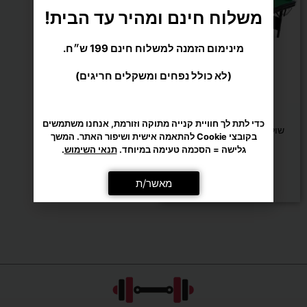
אהילים
משלוח חינם ומהיר עד הבית!
בצבע
מינימום הזמנה למשלוח חינם 199 ש״ח.
ירוק
(לא כולל נפחים ומשקלים חריגים)
קראון
ביליארד וסנוקר
כדי לתת לך חוויית קנייה מתוקה וזורמת, אנחנו משתמשים
שולחן סנוקר מתקפל 7 פיט
בקובצי Cookie להתאמה אישית ושיפור האתר. המשך
לשולחן
סופרליג דיימונד
גלישה = הסכמה טעימה במיוחד.
תנאי השימוש
.
₪
2,590
סנוקר
מאשר/ת
הוספה לסל
/
ביליארד