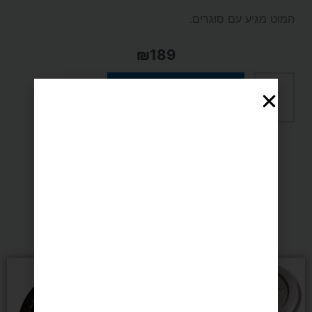
המוט מגיע עם סוגרים.
₪
189
כמות
הוספה לסל
של
תשלום מאובטח SSL
מוט
משקולות
מומלצים בשבילך
ארוך
טווח
טווח
120
למוצר
למוצר
מחירים:
מחירים:
זה
זה
יש
יש
עד
עד
ס"מ
מספר
מספר