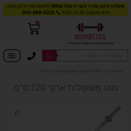
משלוח חינם ומהיר בקנייה מעל 199₪
(למעט נפח חריג) מענה
אישי ומקצועי 9:00-21:30
050-969-5222
0
עגלת
קניות
חנות הספורט אונליין מספר 1 של ישראל
בחר קטגוריה
Products
search
עמוד הבית
/
FIT PRO
/ מוט משקולות ארוך 120 ס"מ
מוט משקולות ארוך 120 ס"מ