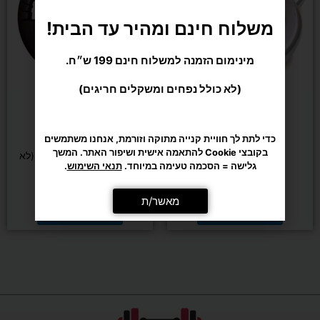
סוגים.
סוגים.
משלוח חינם ומהיר עד הבית!
ניתן
ניתן
לבחור
לבחור
מינימום הזמנה למשלוח חינם 199 ש״ח.
את
את
האפשרויות
האפשרויות
(לא כולל נפחים ומשקלים חריגים)
בעמוד
בעמוד
המוצר
המוצר
דורג
דורג
(3 ביקורות)
(1 ביקורות)
5.00
5.00
מתוך 5
מתוך 5
כוח ומשקולות
כדי לתת לך חוויית קנייה מתוקה וזורמת, אנחנו משתמשים
כוח ומשקולות
בקובצי Cookie להתאמה אישית ושיפור האתר. המשך
צלחת משקולות ברזל
צלחת גומי קוטר 30 מ"מ (לא
גלישה = הסכמה טעימה במיוחד.
תנאי השימוש
.
אולימפית)
₪
299
–
₪
17
₪
260
–
₪
17
מאשר/ת
בחר/י אפשרויות
בחר/י אפשרויות