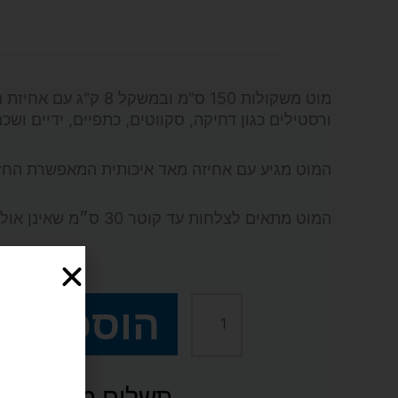
מוט משקולות 150 ס"מ וב
ורסטילים כגון דחיקה, סקווטים, כתפיים, ידיים ושכמ
המוט מגיע עם אחיזה מאד איכותית המאפשרת החזק
המוט מתאים לצלחות עד קוטר 30 ס״מ שאינן אולימפיות.
₪
195
הוספה ל
כמות
של
תשלום מאובטח SSL