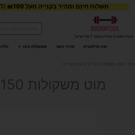
משלוח חינם ומהיר בקנייה מעל ₪199
(למע
Products
search
חנות הספורט אונליין מספר 1 של ישראל
פתח משקול
יוגה ופילאטיס
מזרני כושר
משקולות וכוח
הליכו
כוח
/ מוט משקולות 150 ס"מ עם סוגרים
מוט משקולות 150 ס"מ עם סוגרים