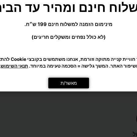
מינימום הזמנה למשלוח חינם 199 ש״ח.
וד
צר
(לא כולל נפחים ומשקלים חריגים)
כדי לתת לך חוויית קנייה מ
ות
שיפור האתר. המשך גלישה = הסכמה טעימה במיוחד.
תנאי השימוש
.
מאשר/ת
₪
ויות
ל