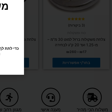
בעמוד
בעמ
המוצר
המו
דורג
דורג
(3 ביקורות)
(1 ביקורות)
5.00
5.00
מתוך 5
מתוך 5
כוח ומשקול
כוח ומשקולות
ו
צלחת משקולות ברזל למוט 30 מ"מ –
צלחת גומי קוטר 30 מ"מ (לא אולימפית)
מ-1.25 ועד 20 ק"ג לבחירה
299
–
₪
17
₪
260
–
₪
17
בחר/י אפשרויות
בחר/י אפשר
משלוח הכי מהיר
מענה אישי
מגוון רחב ש