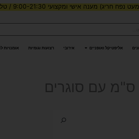
ט נפח חריג) מענה אישי ומקצועי 9:00-21:30 / טלפון:
ות וכוח
פתח אליפטיקל ואופניים
נים
אליפטיקל ואופניים
אירובי
רצועות וגומיות
אומנויות ל