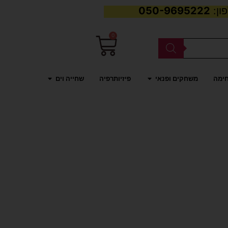
050-9695222
0
עגלת
קניות
פתח משחקים ופנאי
פתח שחייה וים
חימה
משחקים ופנאי
פיזיותרפיה
שחייה וים