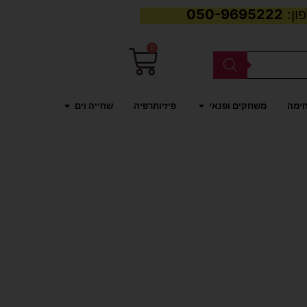
050-9695222
0
עגלת
קניות
פתח משחקים ופנאי
פתח שחייה וים
חימה
משחקים ופנאי
פיזיותרפיה
שחייה וים