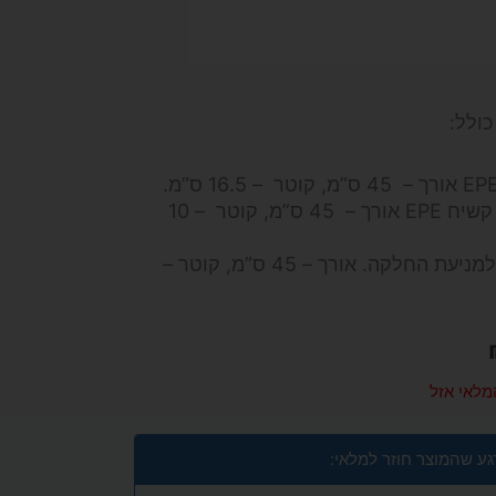
רולר פנימי גליל זיזים לעיסוי רקמות מספוג קשיח EPE אורך – 45 ס”מ, קוטר – 10
מוט עיסוי עם ציר פלדה וידיות מגומי קשיח למניעת החלקה. אורך – 45 ס”מ, קוטר –
מלאי אזל
גע שהמוצר חוזר למלאי: