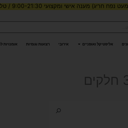
ט נפח חריג) מענה אישי ומקצועי 9:00-21:30 / טלפון:
ות וכוח
פתח אליפטיקל ואופניים
נים
אליפטיקל ואופניים
אירובי
רצועות וגומיות
אומנויות ל