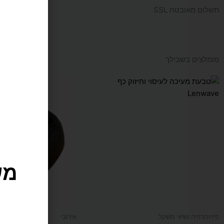
תשלום מאובטח SSL
מומלצים בשבילך
מש
פיזיותרפיה ושיווי משקל
אירובי