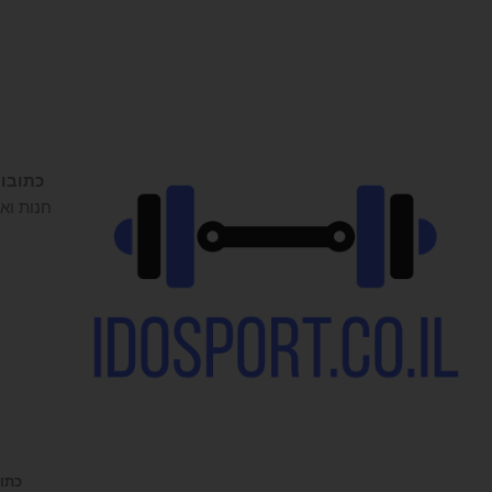
כתובו
חנות ואו
כתובת 