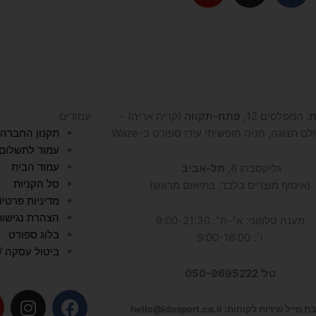
u
s
c
t
t
e
u
a
b
b
g
o
e
r
o
a
k
ת
: המפלסים 12,
פתח-תקווה
(קרית אריה) –
עמודים
m
לם תצוגה, חניה חופשית! עידו ספורט ב-Waze
תקנון החברה
עמוד לתשלום
עמוד הבית
גליקסברג 6,
תל-אביב
סל הקניות
(איסוף מוצרים בלבד, בתיאום מראש)
מדיניות פרטיו
הצהרת נגישות
מענה טלפוני: א׳-ה׳: 9:00-21:30
בלוג ספורט
ו׳: 9:00-16:00
ביטול עסקה / 
טל' 050-9695222
I
F
מייל שירות לקוחות: hello@idosport.co.il
n
a