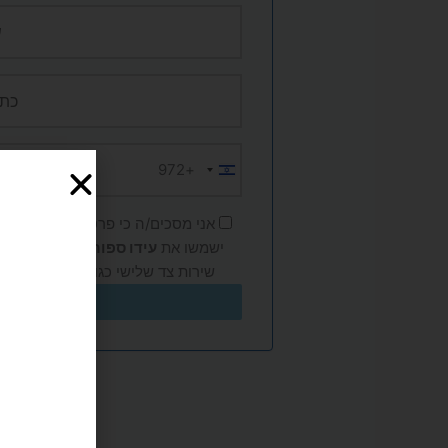
+972
Israel
+972
אני מסכים/ה כי פרטי האישיים (שם, 
ישמשו את
עידו ספורט
למענה לפנייה
שירות צד שלישי כגון Google ו-Meta, בהתאם ל