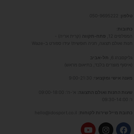
טלפון
: 050-9695222
כתובות
:
המפלסים 12,
פתח-תקווה
(קרית אריה) -
חנות ואולם תצוגה, חניה חופשית! עידו ספורט ב-Waze
גליקסברג 6,
תל-אביב
(איסוף מוצרים בלבד, בתיאום מראש)
מענה אישי ומקצועי
: 9:00-21:30
שעות החנות ואולם התצוגה
: א'-ה': 09:00-18:00
ו': 09:30-14:00
כתובת מייל שירות לקוחות
: hello@idosport.co.il
Y
I
F
o
n
a