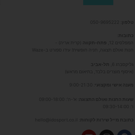
טלפון
: 050-9695222
כתובות
:
המפלסים 12,
פתח-תקווה
(קרית אריה) -
חנות ואולם תצוגה, חניה חופשית! עידו ספורט ב-Waze
גליקסברג 6,
תל-אביב
(איסוף מוצרים בלבד, בתיאום מראש)
מענה אישי ומקצועי
: 9:00-21:30
שעות החנות ואולם התצוגה
: א'-ה': 09:00-18:00
ו': 09:30-14:00
כתובת מייל שירות לקוחות
: hello@idosport.co.il
Y
I
F