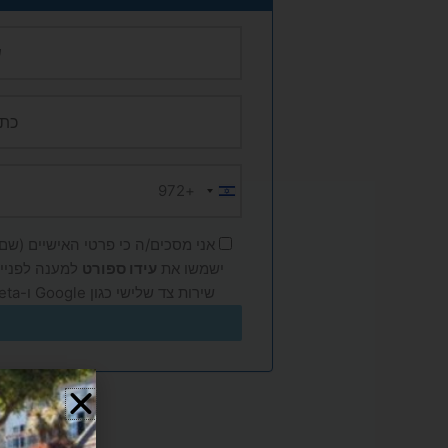
+972
Israel
+972
אני מסכים/ה כי פרטי האישיים (שם, 
ישמשו את
עידו ספורט
למענה לפנייה
שירות צד שלישי כגון Google ו-Meta, בהתאם ל