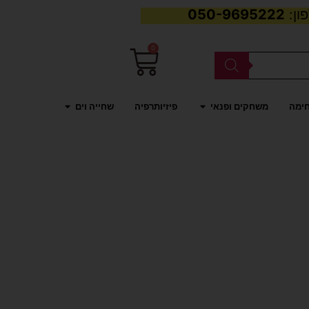
050-9695222
0
עגלת
קניות
פתח משחקים ופנאי
פתח שחייה וים
חימה
משחקים ופנאי
פיזיותרפיה
שחייה וים