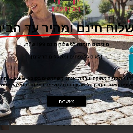
לוח חינם ומהיר עד הבית
מינימום הזמנה למשלוח חינם 199 ש״ח.
(לא כולל נפחים ומשקלים חריגים)
כדי לתת לך חוויית קנייה מ
שיפור האתר. המשך גלישה = הסכמה טעימה במיוחד.
תנאי השימוש
.
מאשר/ת