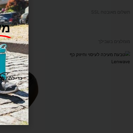
תשלום מאובטח SSL
מש
מומלצים בשבילך
ו