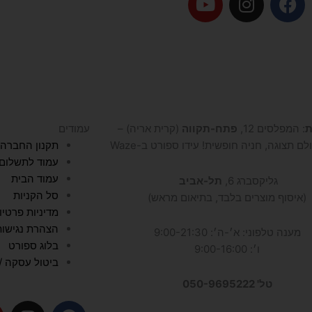
o
n
a
u
s
c
t
t
e
u
a
b
b
g
o
e
r
o
a
k
ת
: המפלסים 12,
פתח-תקווה
(קרית אריה) –
עמודים
m
לם תצוגה, חניה חופשית! עידו ספורט ב-Waze
תקנון החברה
עמוד לתשלום
עמוד הבית
גליקסברג 6,
תל-אביב
סל הקניות
(איסוף מוצרים בלבד, בתיאום מראש)
מדיניות פרטיו
הצהרת נגישות
מענה טלפוני: א׳-ה׳: 9:00-21:30
בלוג ספורט
ו׳: 9:00-16:00
ביטול עסקה / 
טל' 050-9695222
I
F