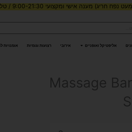
ט נפח חריג) מענה אישי ומקצועי 9:00-21:30 / טלפון:
ות וכוח
פתח אליפטיקל ואופניים
נים
אליפטיקל ואופניים
אירובי
רצועות וגומיות
אומנויות ל
Massage Bar Roller
S