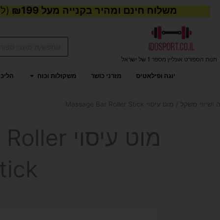
משלוח חינם ומהיר בקנייה מעל ₪199
(למע
Products
search
חנות הספורט אונליין מספר 1 של ישראל
פתח משקול
יוגה ופילאטיס
מזרני כושר
משקולות וכוח
הליכו
 ושיווי משקל
/ מוט עיסוי Massage Bar Roller Stick
מוט עיסוי 
tick