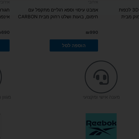
אירובי
אירובי
מכשיר עיסוי רפלקסולוגי 3D לכפות
אמבט עיסוי וספא רגליים מתקפל עם
וק מבית
חימום, בועות ושלט רחוק מבית CARBON
אינפרא 
₪
690
₪
990
הוספה לסל
מענה אישי ומקצועי
מגוון 