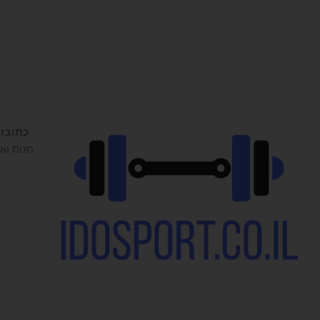
כתובו
חנות ואו