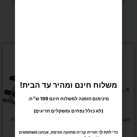
מקופל – אורך 113.5 ס"מ, רוחב 203 ס"מ, גובה 209
ס"מ.
מומלצים בשבילך
משלוח חינם ומהיר עד הבית!
מינימום הזמנה למשלוח חינם 199 ש״ח.
(לא כולל נפחים ומשקלים חריגים)
כוח ומשקולות
FIT PRO
מקבילים אקולייזר גובה מתכוונן
ספת כושר מתכוונננת VO2
כדי לתת לך חוויית קנייה מתוקה וזורמת, אנחנו משתמשים
80-90 ס״מ
בקובצי Cookie להתאמה אישית ושיפור האתר. המשך
גלישה = הסכמה טעימה במיוחד.
תנאי השימוש
.