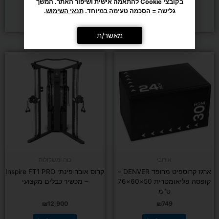
₪
1,179
₪
269
מאשר/ת
הוספה לסל
הוספה לסל
אירובי
כוח ומשקולות
ארגז קרוספיט מרופד DENVER –
קרוס אובר פינתי Inspire FT1 PRO
קופסה פליאומטרית 50×60×76
– מכשיר כבלים מקצועי
ס"מ
₪
12,900
₪
749