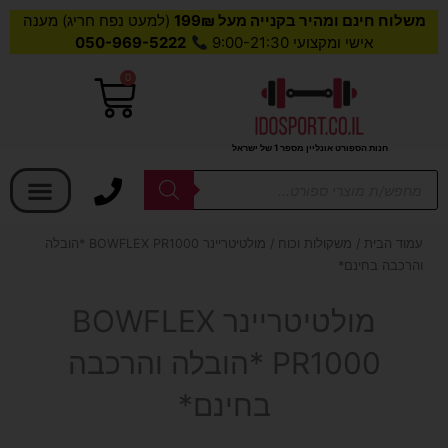
משלוח חינם ומהיר בקנייה מעל 199₪
(למעט נפח חריג) מענה
אישי ומקצועי 9:00-21:30
050-969-5222
0
עגלת
קניות
חנות הספורט אונליין מספר 1 של ישראל
בחר קטגוריה
Products
search
עמוד הבית
/
משקולות וכוח
/ מולטיטריינר BOWFLEX PR1000 *הובלה
והרכבה בחינם*
מולטיטריינר BOWFLEX
PR1000 *הובלה והרכבה
בחינם*