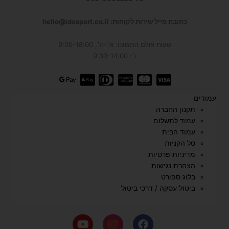
כתובת מייל שירות לקוחות: hello@idosport.co.il
שעות אולם התצוגה: א׳-ה׳, 9:00-18:00
ו׳: 9:30-14:00
עמודים
תקנון החברה
עמוד לתשלום
עמוד הבית
סל הקניות
מדיניות פרטיות
הצהרת נגישות
בלוג ספורט
ביטול עסקה / דרכי ביטול
Y
I
F