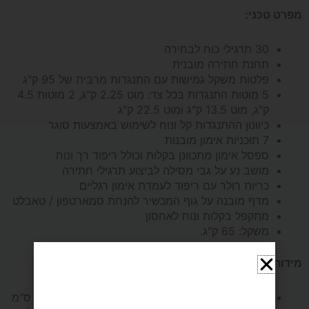
מפרט טכני:
*הובלה
30 תרגילי כוח לבחירה
תחנת חתירה מובנית
והרכבה
פלטות משקל גמישות עם התנגדות מרבית של 95 ק"ג
5 מוטות התנגדות בכל צד: מוט 2.25 ק"ג, 2 מוטות 4.5
בחינם*
ק"ג, מוט 13.5 ק"ג ומוט 22.5 ק"ג
כיוונון ההתנגדות קל ונוח לשימוש באמצעות סוגר
7 תוכניות אימון מובנות
ספסל אימון מתכוונן בקלות וכולל ריפוד רך ונוח
מושב נע על גבי מסילה לביצוע תרגילי חתירה
כריות רולר עם ריפוד לעמדת אימון רגליים
מדף מובנה על גוף המכשיר להנחת סמארטפון / טאבלט
מתקפל בקלות ונוח לאחסון
משקל: 65 ק"ג.
מידות:
פתוח – אורך 208 ס"מ, רוחב 203 ס"מ, גובה 209 ס"מ