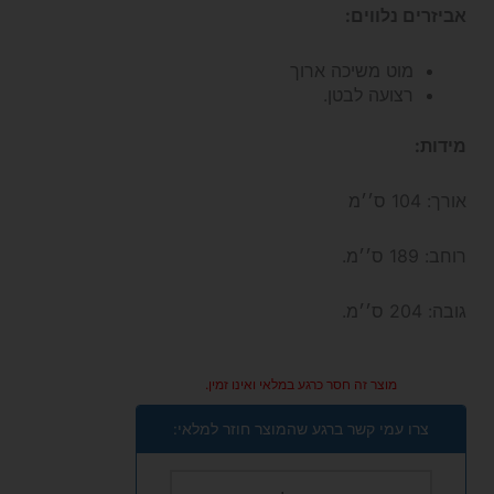
אביזרים נלווים:
מוט משיכה ארוך
רצועה לבטן.
מידות:
אורך: 104 ס׳׳מ
רוחב: 189 ס׳׳מ.
גובה: 204 ס׳׳מ.
מוצר זה חסר כרגע במלאי ואינו זמין.
צרו עמי קשר ברגע שהמוצר חוזר למלאי: