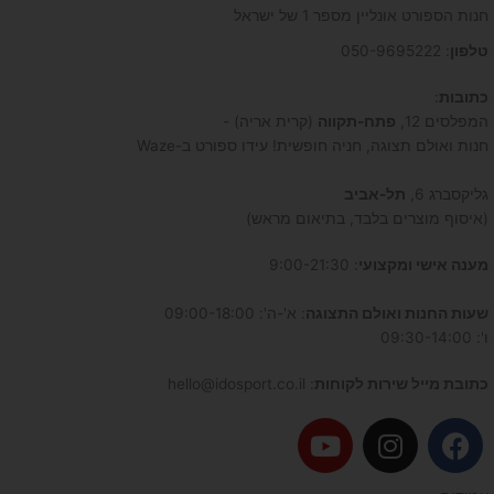
חנות הספורט אונליין מספר 1 של ישראל
טלפון
: 050-9695222
כתובות
:
המפלסים 12,
פתח-תקווה
(קרית אריה) -
חנות ואולם תצוגה, חניה חופשית! עידו ספורט ב-Waze
גליקסברג 6,
תל-אביב
(איסוף מוצרים בלבד, בתיאום מראש)
מענה אישי ומקצועי
: 9:00-21:30
שעות החנות ואולם התצוגה
: א'-ה': 09:00-18:00
ו': 09:30-14:00
כתובת מייל שירות לקוחות
: hello@idosport.co.il
Y
I
F
o
n
a
u
s
c