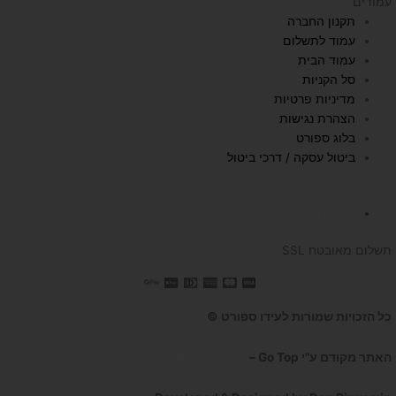
עמודים
t
t
e
תקנון החברה
u
a
b
עמוד לתשלום
b
g
o
עמוד הבית
e
r
o
סל הקניות
a
k
מדיניות פרטיות
הצהרת נגישות
m
בלוג ספורט
ביטול עסקה / דרכי ביטול
השכרת הליכון
תשלום מאובטח SSL
כל הזכויות שמורות לעידו ספורט ©
האתר מקודם ע"י Go Top –
קידום אתרים לעסקים