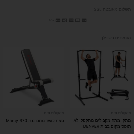
תשלום מאובטח SSL
מומלצים בשבילך
המחיר
המחיר
המקורי
הנוכחי
היה:
הוא:
₪990.
₪1,290.
משקולות וכוח
משקולות וכוח
מתקן מתח מקבילים מתקפל ולא
ספת כושר מתכווננת Marcy 670
תופס מקום בבית DENVER