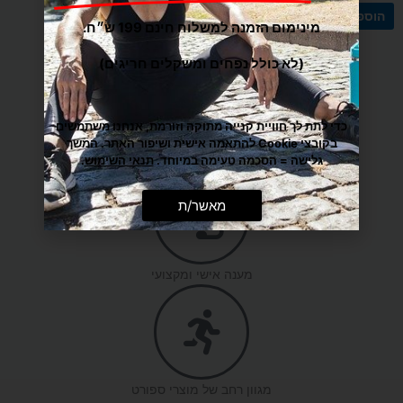
הוספה לסל
הוספה לסל
מינימום הזמנה למשלוח חינם 199 ש״ח.
(לא כולל נפחים ומשקלים חריגים)
כדי לתת לך חוויית קנייה מתוקה וזורמת, אנחנו משתמשים
בקובצי Cookie להתאמה אישית ושיפור האתר. המשך
משלוח הכי מהיר עד הבית
גלישה = הסכמה טעימה במיוחד.
תנאי השימוש
.
מאשר/ת
מענה אישי ומקצועי
מגוון רחב של מוצרי ספורט