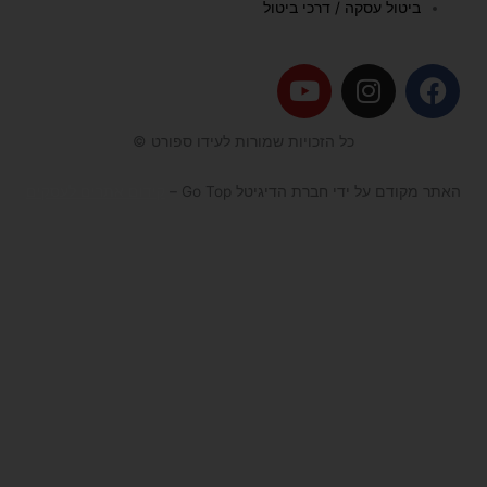
ביטול עסקה / דרכי ביטול
Y
I
F
o
n
a
u
s
c
כל הזכויות שמורות לעידו ספורט ©
t
t
e
u
a
b
האתר מקודם על ידי חברת הדיגיטל Go Top –
קידום אתרים לעסקים
b
g
o
e
r
o
a
k
m