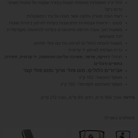
100 ק"ג משקולות מצופות הנעות בצורה שקטה על מוטות מצופי
כרום ניקל
רשת הגנה סגורה וחזקה אשר מגנה על ציר המשקולות
פטנט – זרועות עצמאיות מתכווננות בקלות לאימון בזוויות שונות
משענת הגב וגובה הכיסא מתכווננים בקלות להתאמה מקסימלית
לכל משתמש
משטח להנחת הרגליים לאימון נוח עם פולי תחתון
כרית נשלפת לאימון יד קדמית
תרגילי
דחיקה, פרפר, משיכה עליונה ותחתונה, יד קדמית, חתירה,
כתפיים ורגליים
אביזרים כלולים: מוט פולי ארוך ומוט פולי קצר
משקל המכשיר: 152 ק"ג
משקל משתמש מקסימלי: 150 ק"ג
מידות
: אורך 166 ס"מ, רוחב 99 ס"מ, גובה 212 ס"מ.
מומלצים בשבילך
המחיר
המחיר
המקורי
הנוכחי