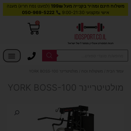
משלוח חינם ומהיר בקנייה מעל 199₪
(למעט נפח חריג) מענה
אישי ומקצועי 9:00-21:30
050-969-5222
0
עגלת
קניות
חנות הספורט אונליין מספר 1 של ישראל
בחר קטגוריה
Products
search
עמוד הבית
/
משקולות וכוח
/ מולטיטריינר YORK BOSS-100
מולטיטריינר YORK BOSS-100