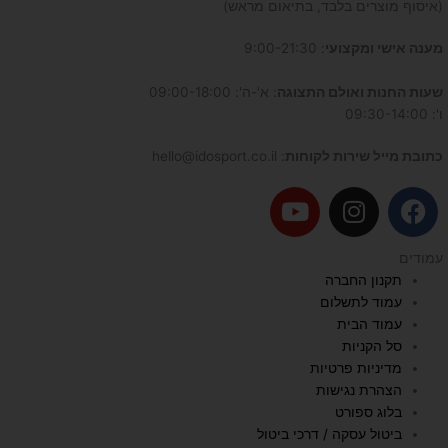
(איסוף מוצרים בלבד, בתיאום מראש)
מענה אישי ומקצועי
: 9:00-21:30
שעות החנות ואולם התצוגה
: א'-ה': 09:00-18:00
ו': 09:30-14:00
כתובת מייל שירות לקוחות
: hello@idosport.co.il
Y
I
F
o
n
a
u
s
c
עמודים
t
t
e
תקנון החברה
u
a
b
עמוד לתשלום
b
g
o
עמוד הבית
e
r
o
סל הקניות
a
k
מדיניות פרטיות
הצהרת נגישות
m
בלוג ספורט
ביטול עסקה / דרכי ביטול