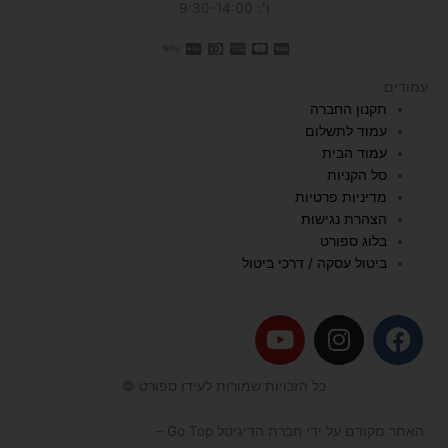
ו׳: 9:30-14:00
עמודים
תקנון החברה
עמוד לתשלום
עמוד הבית
סל הקניות
מדיניות פרטיות
הצהרת נגישות
בלוג ספורט
ביטול עסקה / דרכי ביטול
Y
I
F
o
n
a
u
s
c
כל הזכויות שמורות לעידו ספורט ©
t
t
e
u
a
b
האתר מקודם על ידי חברת הדיגיטל Go Top –
קידום אתרים לעסקים