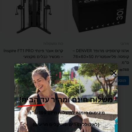
אירובי
כוח ומשקולות
ארגז קרוספיט מרופד DENVER –
קרוס אובר פינתי Inspire FT1 PRO
קופסה פליאומטרית 50×60×76
– מכשיר כבלים מקצועי
ס"מ
₪
12,900
₪
749
הוספה לסל
הוספה לסל
משלוח חינם ומהיר עד הבית!
מינימום הזמנה למשלוח חינם 199 ש״ח.
(לא כולל נפחים ומשקלים חריגים)
משלוח הכי מהיר עד הבית