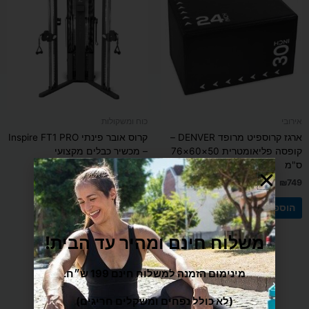
אירובי
כוח ומשקולות
ארגז קרוספיט מרופד DENVER –
קרוס אובר פינתי Inspire FT1 PRO
קופסה פליאומטרית 50×60×76
– מכשיר כבלים מקצועי
ס"מ
₪
12,900
₪
749
הוספה לסל
הוספה לסל
משלוח חינם ומהיר עד הבית!
מינימום הזמנה למשלוח חינם 199 ש״ח.
(לא כולל נפחים ומשקלים חריגים)