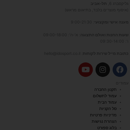
גליקסברג 6,
תל-אביב
(איסוף מוצרים בלבד, בתיאום מראש)
מענה אישי ומקצועי
: 9:00-21:30
שעות החנות ואולם התצוגה
: א'-ה': 09:00-18:00
ו': 09:30-14:00
כתובת מייל שירות לקוחות
: hello@idosport.co.il
Y
I
F
o
n
a
u
s
c
עמודים
t
t
e
תקנון החברה
u
a
b
עמוד לתשלום
b
g
o
עמוד הבית
e
r
o
סל הקניות
a
k
מדיניות פרטיות
הצהרת נגישות
m
בלוג ספורט