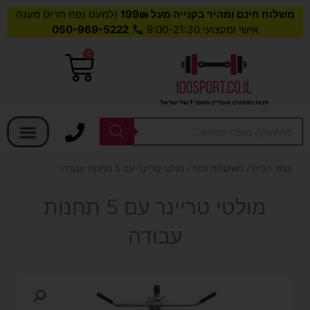
משלוח חינם ומהיר בקנייה מעל 199₪
(למעט נפח חריג) מענה
אישי ומקצועי 9:00-21:30
050-969-5222
0
עגלת
קניות
חנות הספורט אונליין מספר 1 של ישראל
בחר קטגוריה
Products
search
עמוד הבית
/
משקולות וכוח
/ מולטי טריינר עם 5 תחנות עבודה
מולטי טריינר עם 5 תחנות
עבודה