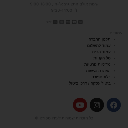
שעות אולם התצוגה: א׳-ה׳, 9:00-18:00
ו׳: 9:30-14:00
עמודים
תקנון החברה
עמוד לתשלום
עמוד הבית
סל הקניות
מדיניות פרטיות
הצהרת נגישות
בלוג ספורט
ביטול עסקה / דרכי ביטול
Y
I
F
o
n
a
u
s
c
כל הזכויות שמורות לעידו ספורט ©
t
t
e