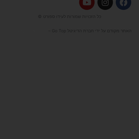
o
n
a
u
s
c
כל הזכויות שמורות לעידו ספורט ©
t
t
e
u
a
b
האתר מקודם על ידי חברת הדיגיטל Go Top –
קידום אתרים לעסקים
b
g
o
e
r
o
a
k
m