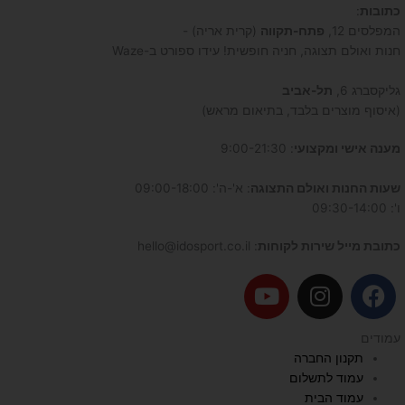
כתובות
:
המפלסים 12,
פתח-תקווה
(קרית אריה) -
חנות ואולם תצוגה, חניה חופשית! עידו ספורט ב-Waze
גליקסברג 6,
תל-אביב
(איסוף מוצרים בלבד, בתיאום מראש)
מענה אישי ומקצועי
: 9:00-21:30
שעות החנות ואולם התצוגה
: א'-ה': 09:00-18:00
ו': 09:30-14:00
כתובת מייל שירות לקוחות
: hello@idosport.co.il
Y
I
F
o
n
a
u
s
c
עמודים
t
t
e
תקנון החברה
u
a
b
עמוד לתשלום
b
g
o
עמוד הבית