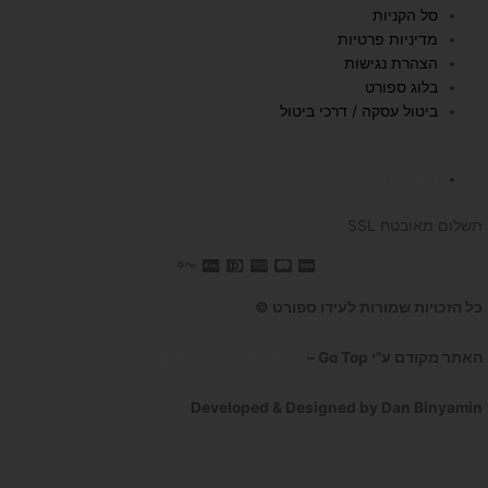
e
r
o
סל הקניות
a
k
מדיניות פרטיות
הצהרת נגישות
m
בלוג ספורט
ביטול עסקה / דרכי ביטול
השכרת הליכון
תשלום מאובטח SSL
כל הזכויות שמורות לעידו ספורט ©
האתר מקודם ע"י Go Top –
קידום אתרים לעסקים
Developed & Designed by Dan Binyamin