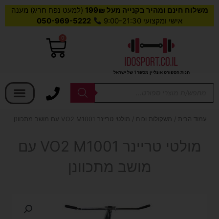
משלוח חינם ומהיר בקנייה מעל 199₪
(למעט נפח חריג) מענה
אישי ומקצועי 9:00-21:30
050-969-5222
0
עגלת
קניות
חנות הספורט אונליין מספר 1 של ישראל
בחר קטגוריה
Products
search
עמוד הבית
/
משקולות וכוח
/ מולטי טריינר VO2 M1001 עם מושב מתכוונן
מולטי טריינר VO2 M1001 עם
מושב מתכוונן