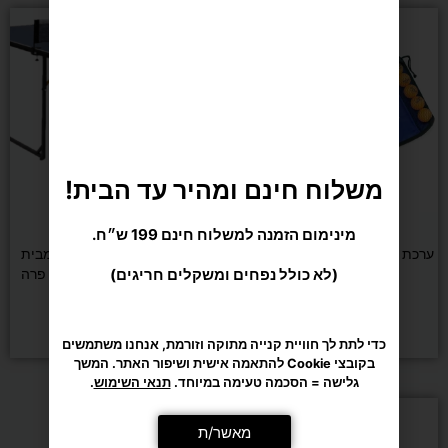
משלוח חינם ומהיר עד הבית!
מינימום הזמנה למשלוח חינם 199 ש״ח.
טניס שולחן
טניס שולחן
(לא כולל נפחים ומשקלים חריגים)
ערכת טניס שולחן JOOLA Family
שולחן טניס EASY PONG מבית
ROBERTO FERRE רוברטו פרה
₪
649
₪
199
כדי לתת לך חוויית קנייה מתוקה וזורמת, אנחנו משתמשים
בקובצי Cookie להתאמה אישית ושיפור האתר. המשך
הוספה לסל
הוספה לסל
גלישה = הסכמה טעימה במיוחד.
תנאי השימוש
.
מאשר/ת