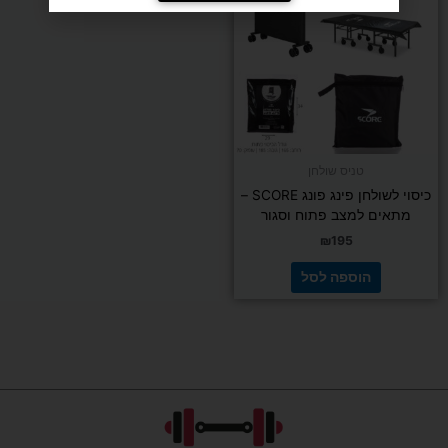
טניס שולחן
כיסוי לשולחן פינג פונג SCORE –
מתאים למצב פתוח וסגור
₪
195
הוספה לסל