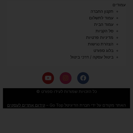
עמודים
תקנון החברה
עמוד לתשלום
עמוד הבית
סל הקניות
מדיניות פרטיות
הצהרת נגישות
בלוג ספורט
ביטול עסקה / דרכי ביטול
Y
I
F
o
n
a
u
s
c
e
t
t
כל הזכויות שמורות לעידו ספורט ©
u
a
b
b
g
o
האתר מקודם על ידי חברת הדיגיטל Go Top –
קידום אתרים לעסקים
e
r
o
a
k
m