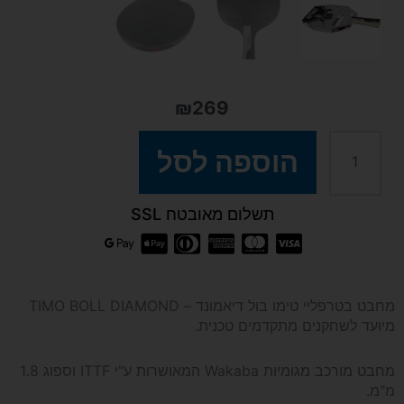
₪
269
כמות
הוספה לסל
של
תשלום מאובטח SSL
מחבט
בטרפליי
מחבט בטרפליי טימו בול דיאמונד – TIMO BOLL DIAMOND
מיועד לשחקנים מתקדמים טכנית.
טימו
מחבט מורכב מגומיות Wakaba המאושרות ע"י ITTF וספוג 1.8
בול
מ"מ.