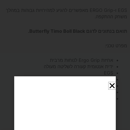
דיאמונד
EGS ו-ERGO Grip מאפשרים להגיע למהירויות גבוהות במהלך
משחק ההתקפה.
Butterfly
תואם בנתונים לדגם Butterfly Timo Boll Black.
Timo
מפרט טכני:
Boll
אחיזת Ergo Grip לנוחות מרבית
DIAMOND
ידית אנטומית קעורה לשליטה מעולה
EGS
משקל: 165 גרם
סיבוב 100%
מהירות 100%
שליטה 70%.
מומלצים בשבילך