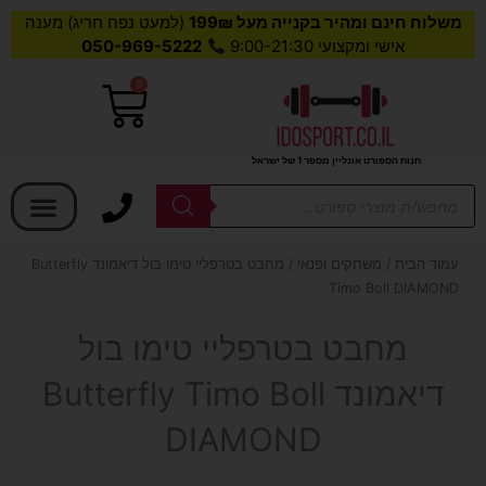
משלוח חינם ומהיר בקנייה מעל 199₪
(למעט נפח חריג) מענה
אישי ומקצועי 9:00-21:30
050-969-5222
0
עגלת
קניות
חנות הספורט אונליין מספר 1 של ישראל
בחר קטגוריה
Products
search
עמוד הבית
/
משחקים ופנאי
/ מחבט בטרפליי טימו בול דיאמונד Butterfly
Timo Boll DIAMOND
מחבט בטרפליי טימו בול
דיאמונד Butterfly Timo Boll
DIAMOND