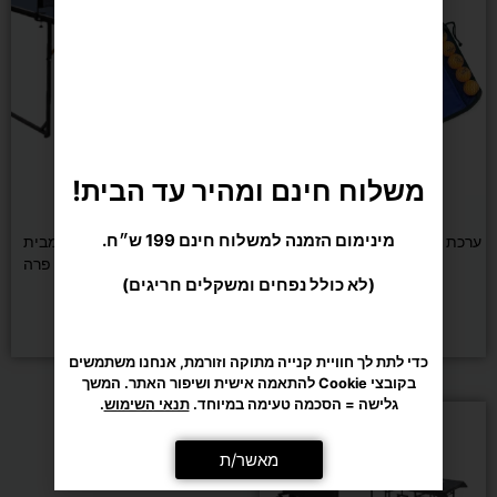
משלוח חינם ומהיר עד הבית!
טניס שולחן
טניס שולחן
מינימום הזמנה למשלוח חינם 199 ש״ח.
ערכת טניס שולחן JOOLA Family
שולחן טניס EASY PONG מבית
ROBERTO FERRE רוברטו פרה
(לא כולל נפחים ומשקלים חריגים)
₪
649
₪
199
הוספה לסל
הוספה לסל
כדי לתת לך חוויית קנייה מתוקה וזורמת, אנחנו משתמשים
בקובצי Cookie להתאמה אישית ושיפור האתר. המשך
גלישה = הסכמה טעימה במיוחד.
תנאי השימוש
.
מאשר/ת