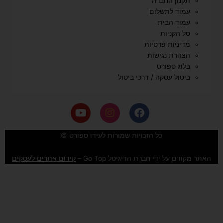
תקנון החברה
עמוד לתשלום
עמוד הבית
סל הקניות
מדיניות פרטיות
הצהרת נגישות
בלוג ספורט
ביטול עסקה / דרכי ביטול
Y
I
F
o
n
a
u
s
c
e
t
t
כל הזכויות שמורות לעידו ספורט ©
u
a
b
b
g
o
האתר מקודם על ידי חברת הדיגיטל Go Top –
קידום אתרים לעסקים
e
r
o
a
k
m