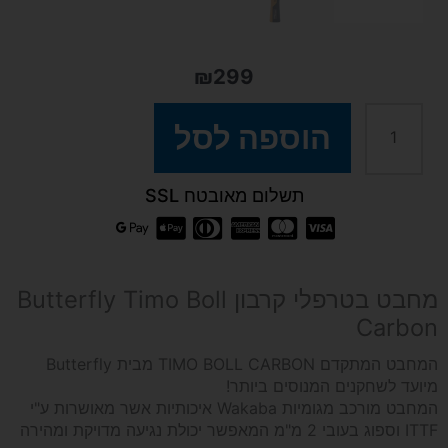
₪
299
כמות
הוספה לסל
של
תשלום מאובטח SSL
מחבט
בטרפלי
מחבט בטרפלי קרבון Butterfly Timo Boll
Carbon
קרבון
המחבט המתקדם TIMO BOLL CARBON מבית Butterfly
Butterfly
מיועד לשחקנים המנוסים ביותר!
המחבט מורכב מגומיות Wakaba איכותיות אשר מאושרות ע"י
Timo
ITTF וספוג בעובי 2 מ"מ המאפשר יכולת נגיעה מדויקת ומהירה