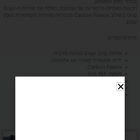
בכדור בזמן המשחק.
תכונות האחיזה הייחודיות של המחבט, כוללת את אחיזת ה-Ergo
Boll
Grip בשילוב Carbon Fleece מבטיחה מהירות מקסימלית וספין
עצום.
Carbon
פרטים טכניים:
אחיזת Ergo Grip לנוחות מרבית.
ידית: אנטומית קעורה עם Stickfix.
Carbon Fleece.
משקל: 165 גרם.
סיבוב 100%
מהירות 100%
שליטה 80%.
מומלצים בשבילך