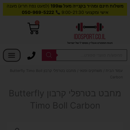
משלוח חינם ומהיר בקנייה מעל 199₪
(למעט נפח חריג) מענה
אישי ומקצועי 9:00-21:30
050-969-5222
0
עגלת
קניות
חנות הספורט אונליין מספר 1 של ישראל
בחר קטגוריה
Products
search
עמוד הבית
/
משחקים ופנאי
/ מחבט בטרפלי קרבון Butterfly Timo Boll
Carbon
מחבט בטרפלי קרבון Butterfly
Timo Boll Carbon