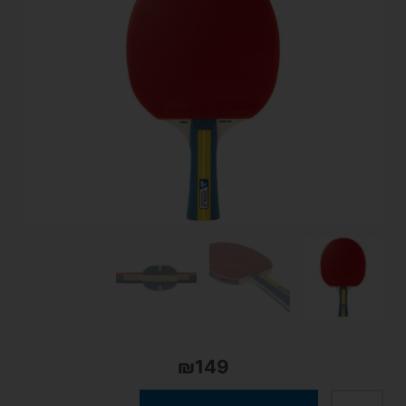
₪
149