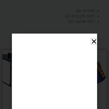
מהירות: 86
יכולת סיבובית: 83
רמת שליטה: 92
מומלצים בשבילך
טניס שולחן
טניס שולחן