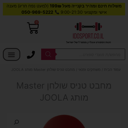
משלוח חינם ומהיר בקנייה מעל 199₪
(למעט נפח חריג) מענה
אישי ומקצועי 9:00-21:30
050-969-5222
0
עגלת
קניות
חנות הספורט אונליין מספר 1 של ישראל
בחר קטגוריה
Products
search
עמוד הבית
/
משחקים ופנאי
/ מחבט טניס שולחן Master מותג JOOLA
מחבט טניס שולחן Master
מותג JOOLA