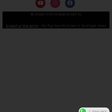
Y
I
F
o
n
a
u
s
c
e
t
t
כל הזכויות שמורות לעידו ספורט ©
u
a
b
b
g
o
האתר מקודם על ידי חברת הדיגיטל Go Top –
קידום אתרים לעסקים
e
r
o
a
k
m
צ'אט איתנו :)