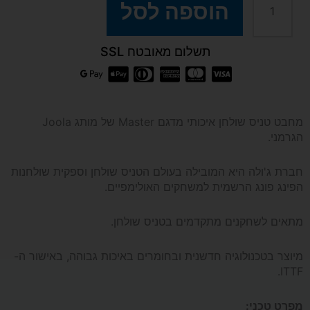
כמות
הוספה לסל
של
תשלום מאובטח SSL
מחבט
טניס
מחבט טניס שולחן איכותי מדגם Master של מותג Joola
הגרמני.
שולחן
חברת ג'ולה היא המובילה בעולם הטניס שולחן וספקית שולחנות
Master
הפינג פונג הרשמית למשחקים האולימפיים.
מותג
מתאים לשחקנים מתקדמים בטניס שולחן.
JOOLA
מיוצר בטכנולוגיה חדשנית ובחומרים באיכות גבוהה, באישור ה-
ITTF.
מפרט טכני: