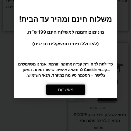
ערכת טניס שולחן JOOLA Family
שולחן טניס EASY PONG מבית
ROBERTO FERRE רוברטו פרה
₪
649
₪
199
משלוח חינם ומהיר עד הבית!
הוספה לסל
הוספה לסל
מינימום הזמנה למשלוח חינם 199 ש״ח.
(לא כולל נפחים ומשקלים חריגים)
כדי לתת לך חוויית קנייה מתוקה וזורמת, אנחנו משתמשים
בקובצי Cookie להתאמה אישית ושיפור האתר. המשך
גלישה = הסכמה טעימה במיוחד.
תנאי השימוש
.
מאשר/ת
טניס שולחן
כיסוי לשולחן פינג פונג SCORE –
מתאים למצב פתוח וסגור
₪
195