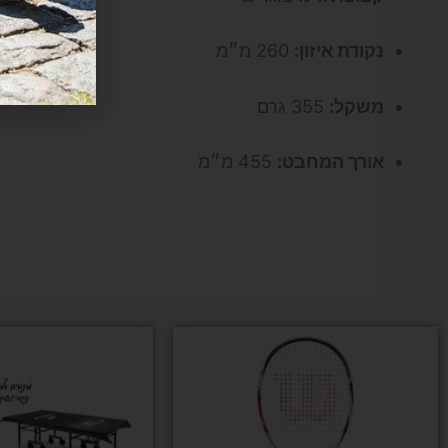
נקודת איזון:
260 מ״מ
משקל:
355 גרם
אורך המחבט:
455 מ״מ
למוצר
זה
יש
מספר
סוגים.