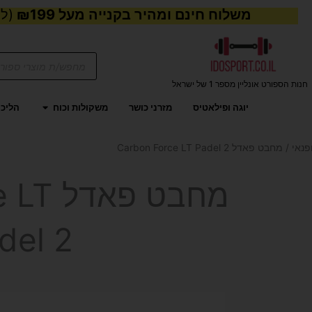
משלוח חינם ומהיר בקנייה מעל ₪199
(למע
Products
search
חנות הספורט אונליין מספר 1 של ישראל
פתח משקול
יוגה ופילאטיס
מזרני כושר
משקולות וכוח
הליכו
פנאי
/ מחבט פאדל Carbon Force LT Padel 2
מחבט פ
del 2