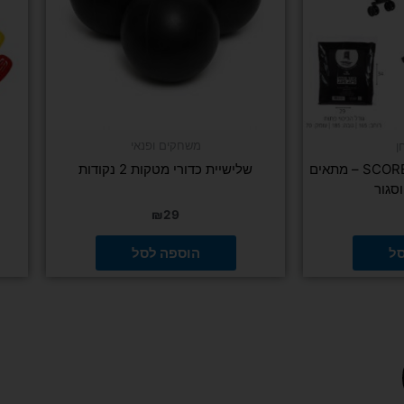
משחקים ופנאי
ן
כיסוי לשולחן פינג פונג SCORE – מתאים
שלישיית כדורי מטקות 2 נקודות
סגור
₪
29
סל
הוספה לסל