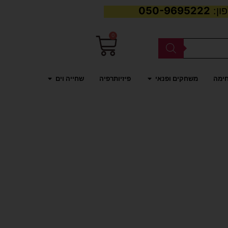
050-9695222
0
עגלת
קניות
פתח משחקים ופנאי
פתח שחייה וים
חימה
משחקים ופנאי
פיזיותרפיה
שחייה וים