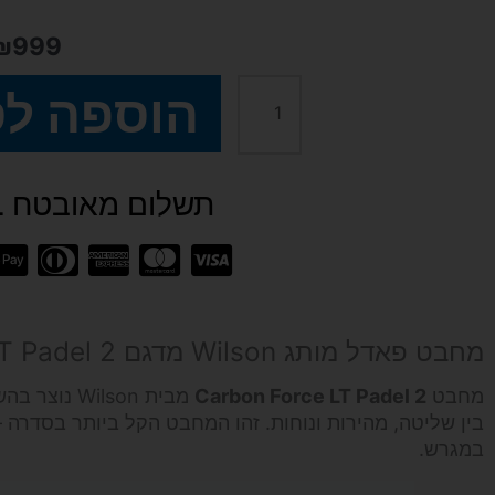
₪
999
הוספה ל
כמות
של
תשלום מאובטח SSL
מחבט
פאדל
Carbon
מחבט פאדל מותג Wilson מדגם Carbon Force LT Padel 2
Force
מחבט
Carbon Force LT Padel 2
מבית Wilson נוצר בהשראת סדרת
בין שליטה, מהירות ונוחות. זהו המחבט הקל ביותר בסדר
LT
במגרש.
Padel