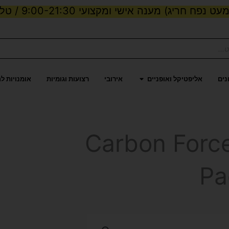
ט נפח חריג) מענה אישי ומקצועי 9:00-21:30 / טלפון:
ות וכוח
פתח אליפטיקל ואופניים
נים
אליפטיקל ואופניים
אירובי
רצועות וגומיות
אומנויות ל
אדל Carbon Force LT
Pa