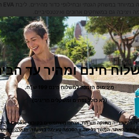
ה במיוחד במשחק הגנתי ובחילופי כדור מהירים. ליבת
EVA רכה
 ויציבה גם במשחקים ארוכים ואינטנסיביים.
מהירות חבטה גבוהה
, במיוחד במכות וולה ובסמאשים מהיר
השליטה, ומעניק יתרון ברור במצבי הגנה ובחבטות מדויקות
מצוין של עוצמה, תגובתיות ועמידות לאורך זמן. בנוסף,
הגימ
לוח חינם ומהיר עד הבית
ונוח – כזה שנותן ביטחון בכל חבטה – זה המחבט בשבילכם
מינימום הזמנה למשלוח חינם 199 ש״ח.
(לא כולל נפחים ומשקלים חריגים)
כדי לתת לך חוויית קנייה מ
שיפור האתר. המשך גלישה = הסכמה טעימה במיוחד.
תנאי השימוש
.