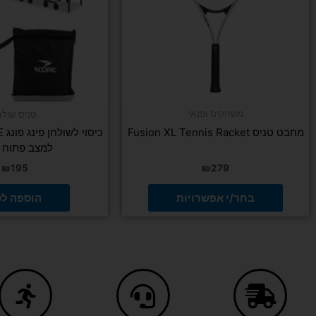
ניתן
לבחור
את
האפשרויות
בעמוד
המוצר
משחקים ופנאי
טניס שולח
מחבט טניס Fusion XL Tennis Racket
למצב פתוח ו
₪
195
₪
279
בחר/י אפשרויות
הוספה ל