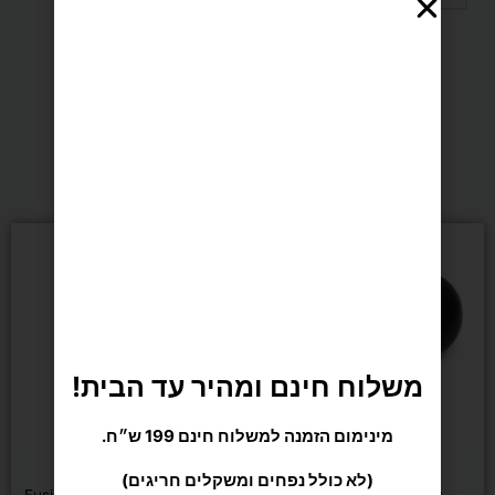
של
תשלום מאובטח SSL
מחבט
פאדל
מומלצים בשבילך
ODEA
דגם
למוצר
זה
יש
Dream
מספר
סוגים.
ניתן
משלוח חינם ומהיר עד הבית!
לבחור
את
האפשרויות
מינימום הזמנה למשלוח חינם 199 ש״ח.
בעמוד
משחקים ופנאי
משחקים ופנאי
המוצר
(לא כולל נפחים ומשקלים חריגים)
שלישיית כדורי מטקות
מחבט טניס Fusion XL Tennis