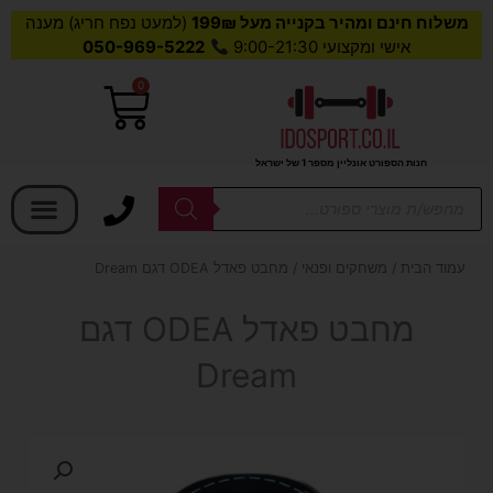
משלוח חינם ומהיר בקנייה מעל 199₪
(למעט נפח חריג) מענה
אישי ומקצועי 9:00-21:30
050-969-5222
0
עגלת
קניות
חנות הספורט אונליין מספר 1 של ישראל
בחר קטגוריה
Products
search
עמוד הבית
/
משחקים ופנאי
/ מחבט פאדל ODEA דגם Dream
מחבט פאדל ODEA דגם
Dream