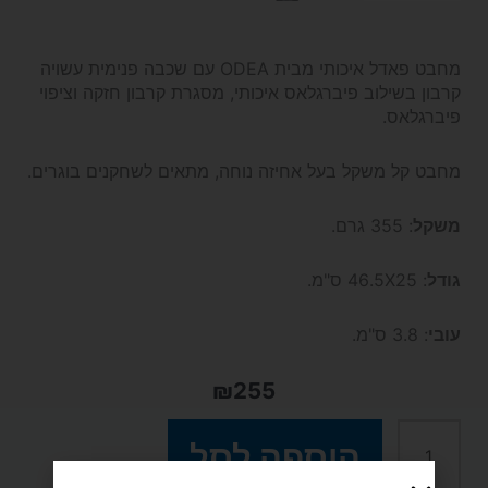
מחבט פאדל איכותי מבית
ODEA עם
שכבה פנימית עשויה
קרבון בשילוב פיברגלאס איכותי, מסגרת קרבון חזקה וציפוי
פיברגלאס.
מחבט קל משקל בעל אחיזה נוחה, מתאים לשחקנים בוגרים.
משקל
: 355 גרם.
גודל
: 46.5X25 ס"מ.
עובי
: 3.8 ס"מ.
₪
255
כמות
הוספה לסל