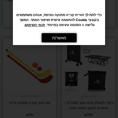
Racket
₪
279
₪
29
כדי לתת לך חוויית קנייה מתוקה וזורמת, אנחנו משתמשים
בקובצי Cookie להתאמה אישית ושיפור האתר. המשך
הוספה לסל
בחר/י אפשרויות
גלישה = הסכמה טעימה במיוחד.
תנאי השימוש
.
מאשר/ת
משחקים ופנאי
טניס שולחן
כיסוי לשולחן פינג פונג SCORE –
סט הוקי עם 2 מקלות וכדור
מתאים למצב פתוח וסגור
₪
79
₪
195