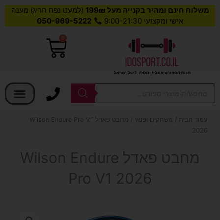
משלוח חינם ומהיר בקנייה מעל 199₪
(למעט נפח חריג) מענה
אישי ומקצועי 9:00-21:30
050-969-5222
0
עגלת
קניות
חנות הספורט אונליין מספר 1 של ישראל
בחר קטגוריה
Products
search
עמוד הבית
/
משחקים ופנאי
/ מחבט פאדל Wilson Endure Pro V1
2026
מחבט פאדל Wilson Endure
Pro V1 2026