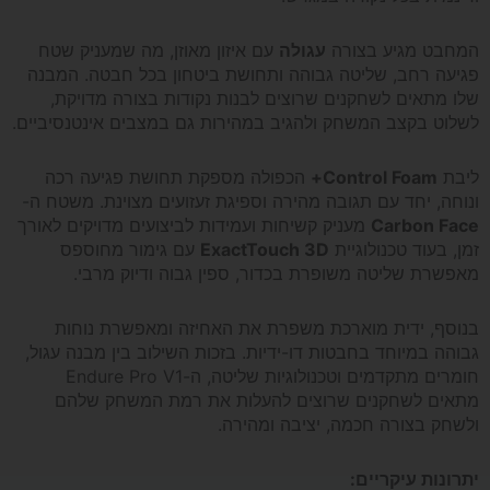
V1
המחבט מגיע בצורה
עגולה
עם איזון מאוזן, מה שמעניק שטח
פגיעה רחב, שליטה גבוהה ותחושת ביטחון בכל חבטה. המבנה
2026
שלו מתאים לשחקנים שרוצים לבנות נקודות בצורה מדויקת,
לשלוט בקצב המשחק ולהגיב במהירות גם במצבים אינטנסיביים.
ליבת
Control Foam+
הכפולה מספקת תחושת פגיעה רכה
ונוחה, יחד עם תגובה מהירה וספיגת זעזועים מצוינת. משטח ה-
Carbon Face
מעניק קשיחות ועמידות לביצועים מדויקים לאורך
זמן, בעוד טכנולוגיית
ExactTouch 3D
עם גימור מחוספס
מאפשרת שליטה משופרת בכדור, ספין גבוה ודיוק מרבי.
בנוסף, ידית מוארכת משפרת את האחיזה ומאפשרת נוחות
גבוהה במיוחד בחבטות דו-ידיות. בזכות השילוב בין מבנה עגול,
חומרים מתקדמים וטכנולוגיות שליטה, ה-Endure Pro V1
מתאים לשחקנים שרוצים להעלות את רמת המשחק שלהם
ולשחק בצורה חכמה, יציבה ומהירה.
יתרונות עיקריים: