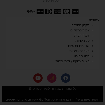
ו׳: 9:30-14:00
עמודים
תקנון החברה
עמוד לתשלום
עמוד הבית
סל הקניות
מדיניות פרטיות
הצהרת נגישות
בלוג ספורט
ביטול עסקה / דרכי ביטול
Y
I
F
o
n
a
u
s
c
e
t
t
כל הזכויות שמורות לעידו ספורט ©
u
a
b
b
g
o
האתר מקודם על ידי חברת הדיגיטל Go Top –
קידום אתרים לעסקים
e
r
o