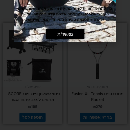
מומלצים בשבילך
כדי לתת לך חוויית קנייה מתוקה וזורמת, אנחנו משתמשים
בקובצי Cookie להתאמה אישית ושיפור האתר. המשך
גלישה = הסכמה טעימה במיוחד.
תנאי השימוש
.
למוצר
זה
מאשר/ת
יש
מספר
סוגים.
ניתן
לבחור
את
האפשרויות
בעמוד
משחקים ופנאי
טניס שולחן
המוצר
מחבט טניס Fusion XL Tennis
כיסוי לשולחן פינג פונג SCORE –
Racket
מתאים למצב פתוח וסגור
₪
195
₪
279
בחר/י אפשרויות
הוספה לסל