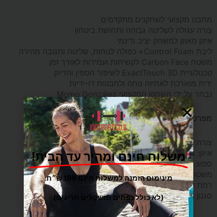
מחבט מקצועי לשחקנים מתקדמים
צורה עגולה לשליטה גבוהה ותחושת ביטחון
איזון מאוזן למשחק יציב ודינמי
ליבת Control Foam+ כפולה לנוחות, שליטה ותגובה מהירה
משטח Carbon Face לקשיחות ועמידות לאורך זמן
טכנולוגיית ExactTouch 3D לשיפור הספין והדיוק
ידית מוארכת לאחיזה נוחה ולחבטות דו-ידיות
נבחר על ידי השחקן המקצועי Momo González
מפרט טכני:
צורה: Round
איזון: מאוזן
משלוח חינם ומהיר עד הבית!
ספוג: Control Foam+
משטח: Carbon
מינימום הזמנה למשלוח חינם 199 ש״ח.
רמת שחקן: מתקדם
סגנון משחק: Control
(לא כולל נפחים ומשקלים חריגים)