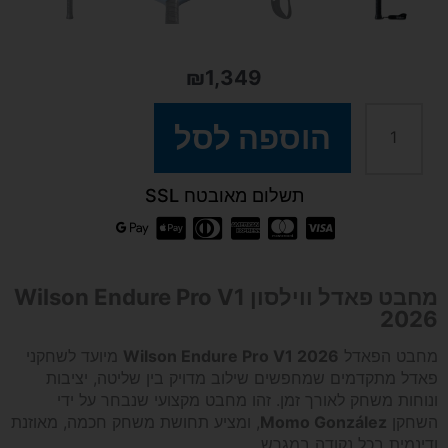
₪
1,349
כמות
הוספה לסל
של
תשלום מאובטח SSL
מחבט
פאדל
מחבט פאדל ווילסון Wilson Endure Pro V1
2026
Wilson
מחבט הפאדל
Wilson Endure Pro V1 2026
מיועד לשחקני
פאדל מתקדמים שמחפשים שילוב מדויק בין שליטה, יציבות
Endure
ונוחות משחק לאורך זמן. זהו מחבט מקצועי שנבחר על ידי
השחקן
Momo González
, ומציע תחושת משחק חכמה, מאוזנת
Pro
ודינמית בכל נקודה במגרש.