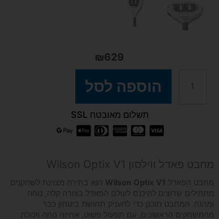
₪
629
כמות
הוספה לסל
של
תשלום מאובטח SSL
מחבט
פאדל
מחבט פאדל ווילסון Wilson Optix V1
Wilson
מחבט הפאדל
Wilson Optix V1
הוא בחירה מצוינת לשחקנים
מתחילים שרוצים להיכנס לעולם הפאדל בצורה קלה, נוחה
ומהנה. המחבט תוכנן כדי להעניק תחושת ביטחון כבר
Optix
מהמשחקים הראשונים, עם תפעול פשוט, אחיזה נוחה ויכולת