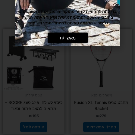
מומלצים בשבילך
כדי לתת לך חוויית קנייה מתוקה וזורמת, אנחנו משתמשים
בקובצי Cookie להתאמה אישית ושיפור האתר. המשך
גלישה = הסכמה טעימה במיוחד.
תנאי השימוש
.
למוצר
מאשר/ת
זה
יש
מספר
סוגים.
ניתן
לבחור
את
האפשרויות
בעמוד
משחקים ופנאי
טניס שולחן
המוצר
מחבט טניס Fusion XL Tennis
כיסוי לשולחן פינג פונג SCORE –
Racket
מתאים למצב פתוח וסגור
₪
195
₪
279
בחר/י אפשרויות
הוספה לסל