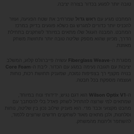
טובה יותר לפגוע בכדור בצורה יציבה.
V1
המחבט מגיע עם
ראש גדול
שמרחיב את שטח הפגיעה, ועוזר
להכניס יותר כדורים למגרש גם כשלא פוגעים בדיוק במרכז
המחבט. המבנה העגול שלו מתאים במיוחד לשחקנים בתחילת
הדרך, מכיוון שהוא מספק שליטה טובה יותר ותחושת משחק
מאוזנת.
מסגרת ה-
Fiberglass Weave
עשויה פייברגלס קלוע, המשלב
יציבות עם תגובה נעימה במגע עם הכדור. ליבת ה-
Core Foam
בנויה מקצף רך בצפיפות נמוכה, שמעניק תחושת רכות, נוחות
ועוצמה מספקת בכל חבטה.
ה-
Wilson Optix V1
הוא דגם נגיש, ידידותי ונוח במיוחד,
שמתאים למי שרוצה להתחיל לשחק פאדל בלי להסתבך עם
מחבט מקצועי וכבד מדי. הוא מעניק שילוב נכון בין שליטה, נוחות
וסלחנות, ולכן מתאים מאוד לשחקנים חדשים שרוצים ללמוד,
להשתפר וליהנות מהמשחק.