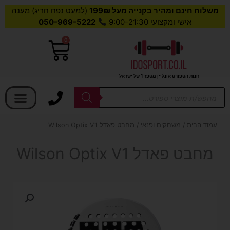
משלוח חינם ומהיר בקנייה מעל 199₪
(למעט נפח חריג) מענה
אישי ומקצועי 9:00-21:30
050-969-5222
0
עגלת
קניות
חנות הספורט אונליין מספר 1 של ישראל
בחר קטגוריה
Products
search
עמוד הבית
/
משחקים ופנאי
/ מחבט פאדל Wilson Optix V1
מחבט פאדל Wilson Optix V1