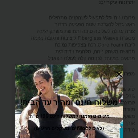
יתרונות עיקריים:
מחבט נוח וקל לתפעול לשחקנים מתחילים
ראש גדול להגדלת שטח הפגיעה בכדור
צורה עגולה לשליטה טובה ותחושת משחק יציבה
מסגרת Fiberglass Weave ליציבות ותגובה נעימה
ליבת Core Foam רכה בצפיפות נמוכה
תחושת משחק נוחה, סלחנית וידידותית
מתאים במיוחד לכניסה קלה לעולם הפאדל
מפרט טכני:
סוג שחקן: מתחיל
גודל ראש: 84 אינץ'
משלוח חינם ומהיר עד הבית!
קבוצת גיל: בוגרים
נקודת איזון: 265 מ"מ
מינימום הזמנה למשלוח חינם 199 ש״ח.
משקל המחבט: 365 גרם
אורך המחבט: 455 מ"מ
(לא כולל נפחים ומשקלים חריגים)
מידת גריפ 4.25״