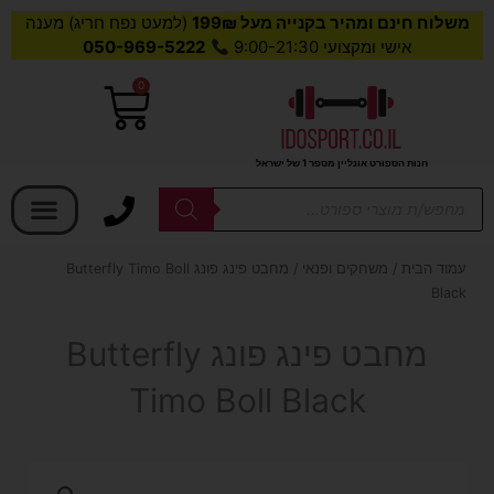
משלוח חינם ומהיר בקנייה מעל 199₪
(למעט נפח חריג) מענה
אישי ומקצועי 9:00-21:30
050-969-5222
0
עגלת
קניות
חנות הספורט אונליין מספר 1 של ישראל
בחר קטגוריה
Products
search
עמוד הבית
/
משחקים ופנאי
/ מחבט פינג פונג Butterfly Timo Boll
Black
מחבט פינג פונג Butterfly
Timo Boll Black