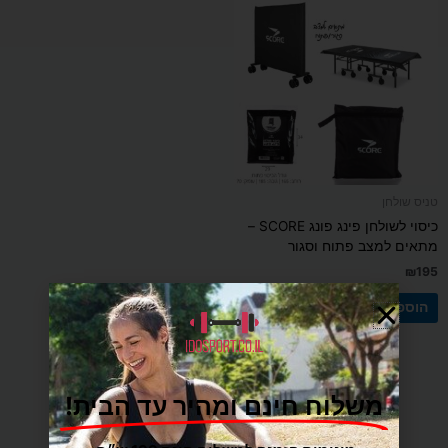
טניס שולחן
כיסוי לשולחן פינג פונג SCORE –
מתאים למצב פתוח וסגור
₪
195
הוספה לסל
משלוח חינם ומהיר עד הבית!