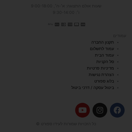
שעות אולם התצוגה: א׳-ה׳, 9:00-18:00
ו׳: 9:30-14:00
עמודים
תקנון החברה
עמוד לתשלום
עמוד הבית
סל הקניות
מדיניות פרטיות
הצהרת נגישות
בלוג ספורט
ביטול עסקה / דרכי ביטול
Y
I
F
o
n
a
u
s
c
כל הזכויות שמורות לעידו ספורט ©
t
t
e