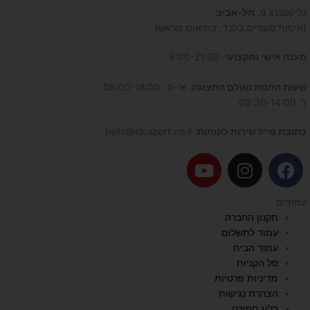
גליקסברג 6,
תל-אביב
(איסוף מוצרים בלבד, בתיאום מראש)
מענה אישי ומקצועי
: 9:00-21:30
שעות החנות ואולם התצוגה
: א'-ה': 09:00-18:00
ו': 09:30-14:00
כתובת מייל שירות לקוחות
: hello@idosport.co.il
Y
I
F
o
n
a
u
s
c
עמודים
t
t
e
תקנון החברה
u
a
b
עמוד לתשלום
b
g
o
עמוד הבית
e
r
o
סל הקניות
a
k
מדיניות פרטיות
הצהרת נגישות
m
בלוג ספורט