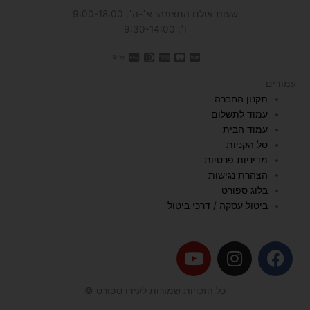
שעות אולם התצוגה: א׳-ה׳, 9:00-18:00
ו׳: 9:30-14:00
עמודים
תקנון החברה
עמוד לתשלום
עמוד הבית
סל הקניות
מדיניות פרטיות
הצהרת נגישות
בלוג ספורט
ביטול עסקה / דרכי ביטול
Y
I
F
o
n
a
u
s
c
כל הזכויות שמורות לעידו ספורט ©
t
t
e