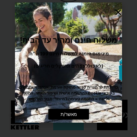
משלוח הכי מהיר עד הבית
משלוח חינם ומהיר עד הבית!
מענה אישי ומקצועי
מינימום הזמנה למשלוח חינם 199 ש״ח.
(לא כולל נפחים ומשקלים חריגים)
מגוון רחב של מוצרי ספורט
כדי לתת לך חוויית קנייה מתוקה וזורמת, אנחנו משתמשים
בקובצי Cookie להתאמה אישית ושיפור האתר. המשך
גלישה = הסכמה טעימה במיוחד.
תנאי השימוש
.
מאשר/ת