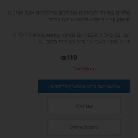
מתאים במיוחד לשחקנים מתחילים ומתקדמים אשר אוהבים
משחק קצבי ודינמי ושליטה גבוהה בכדור.
המחבט בעל 5 שכבות עם גומיות Addoy מאושרות ע"י ה-
ITTF ו
ספוג בעובי 1.5 מ"מ עם ידית מדגם FL.
₪
119
המלאי אזל
צרו עמי קשר ברגע שהמוצר חוזר למלאי: