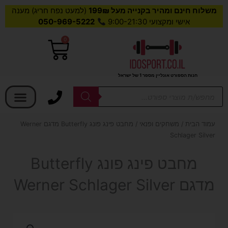
משלוח חינם ומהיר בקנייה מעל 199₪
(למעט נפח חריג) מענה
אישי ומקצועי 9:00-21:30
050-969-5222
0
עגלת
קניות
חנות הספורט אונליין מספר 1 של ישראל
בחר קטגוריה
Products
search
עמוד הבית
/
משחקים ופנאי
/ מחבט פינג פונג Butterfly מדגם Werner
Schlager Silver
מחבט פינג פונג Butterfly
מדגם Werner Schlager Silver