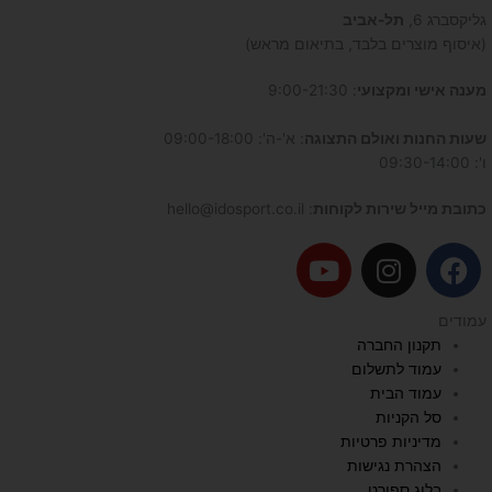
גליקסברג 6,
תל-אביב
(איסוף מוצרים בלבד, בתיאום מראש)
מענה אישי ומקצועי
: 9:00-21:30
שעות החנות ואולם התצוגה
: א'-ה': 09:00-18:00
ו': 09:30-14:00
כתובת מייל שירות לקוחות
: hello@idosport.co.il
Y
I
F
o
n
a
u
s
c
עמודים
t
t
e
תקנון החברה
u
a
b
עמוד לתשלום
b
g
o
עמוד הבית
e
r
o
סל הקניות
a
k
מדיניות פרטיות
הצהרת נגישות
m
בלוג ספורט