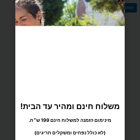
הוספה לסל
הוספה לסל
משלוח הכי מהיר עד הבית
משלוח חינם ומהיר עד הבית!
מינימום הזמנה למשלוח חינם 199 ש״ח.
(לא כולל נפחים ומשקלים חריגים)
מענה אישי ומקצועי
כדי לתת לך חוויית קנייה מתוקה וזורמת, אנחנו משתמשים
בקובצי Cookie להתאמה אישית ושיפור האתר. המשך
גלישה = הסכמה טעימה במיוחד.
תנאי השימוש
.
מגוון רחב של מוצרי ספורט