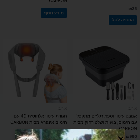
CARBON
₪
25
מידע נוסף
הוספה לסל
אירובי
אירובי
אמבט עיסוי וספא רגליים מתקפל
חגורת עיסוי אלחוטית 4D עם
עם חימום, בועות ושלט רחוק מבית
חימום אינפרא מבית CARBON
CARBON
₪
690
₪
990