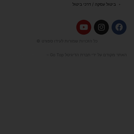
ביטול עסקה / דרכי ביטול
Y
I
F
o
n
a
u
s
c
כל הזכויות שמורות לעידו ספורט ©
t
t
e
u
a
b
האתר מקודם על ידי חברת הדיגיטל Go Top –
קידום אתרים לעסקים
b
g
o
e
r
o
a
k
m