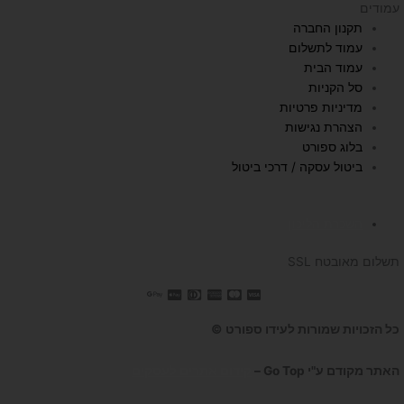
עמודים
t
t
e
תקנון החברה
u
a
b
עמוד לתשלום
b
g
o
עמוד הבית
e
r
o
סל הקניות
a
k
מדיניות פרטיות
הצהרת נגישות
m
בלוג ספורט
ביטול עסקה / דרכי ביטול
השכרת הליכון
תשלום מאובטח SSL
כל הזכויות שמורות לעידו ספורט ©
האתר מקודם ע"י Go Top –
קידום אתרים לעסקים