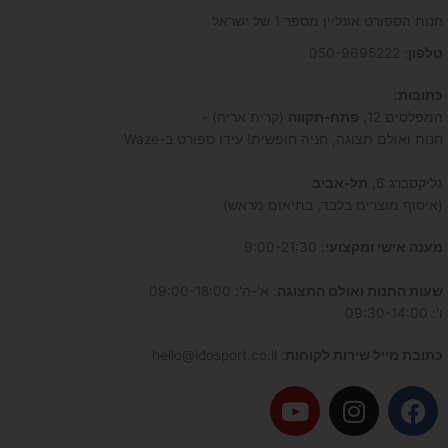
חנות הספורט אונליין מספר 1 של ישראל
טלפון
: 050-9695222
כתובות
:
המפלסים 12,
פתח-תקווה
(קרית אריה) -
חנות ואולם תצוגה, חניה חופשית! עידו ספורט ב-Waze
גליקסברג 6,
תל-אביב
(איסוף מוצרים בלבד, בתיאום מראש)
מענה אישי ומקצועי
: 9:00-21:30
שעות החנות ואולם התצוגה
: א'-ה': 09:00-18:00
ו': 09:30-14:00
כתובת מייל שירות לקוחות
: hello@idosport.co.il
Y
I
F
o
n
a
u
s
c