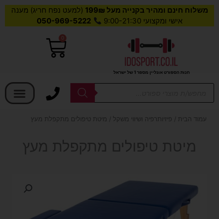
משלוח חינם ומהיר בקנייה מעל 199₪
(למעט נפח חריג) מענה
אישי ומקצועי 9:00-21:30
050-969-5222
0
עגלת
קניות
חנות הספורט אונליין מספר 1 של ישראל
בחר קטגוריה
Products
search
עמוד הבית
/
פיזיותרפיה ושיווי משקל
/ מיטת טיפולים מתקפלת מעץ
מיטת טיפולים מתקפלת מעץ